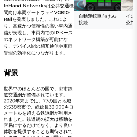
InHand Networksは公共交通機
関向け車両ゲートウェイVG810-
自動運転車向け5G
イン
Railを発表しました。これによ
接続
公共
り、高速かつ信頼性の高い車内通
信が実現し、車両内でのIPベース
のネットワーク構築が可能にな
り、デバイス間の相互通信や車両
管理の効率化につながります。
背景
世界中のほとんどの国で、都市鉄
道交通網が整備されています。
2020年末までに、77の国と地域
の538都市で、総延長33,000キロ
メートルを超える鉄道網が利用さ
れました。鉄道網の拡大は移動を
容易にするだけでなく、より良い
体験を提供することも期待されて