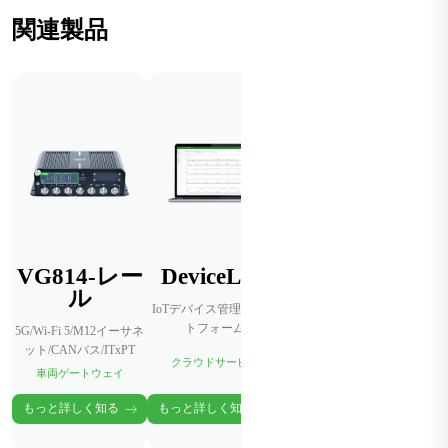
関連製品
VG814-レー
DeviceLive
ル
IoTデバイス管理プラッ
トフォーム
5G/Wi-Fi 5/M12イーサネ
ット/CANバス/ITxPT
クラウドサービス
車両ゲートウェイ
もっと詳しく知る
もっと詳しく知る