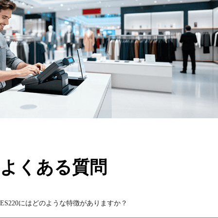
極性反転
力
入力
LED
導かれた
機械
冷却
寸法（mm）
よくある質問
ハウジング
インストール
ES220にはどのような特徴がありますか？