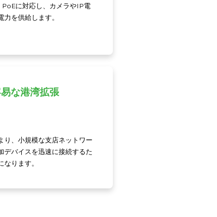
af/at PoEに対応し、カメラやIP電
電力を供給します。
容易な港湾拡張
より、小規模な支店ネットワー
加デバイスを迅速に接続するた
になります。