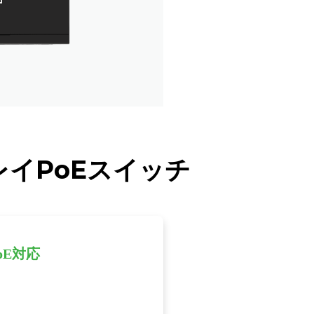
イPoEスイッチ
oE対応