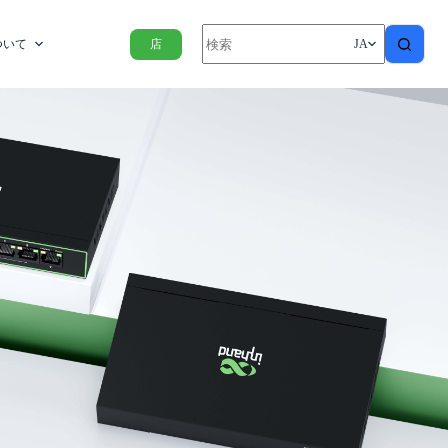
ついて
店
JA