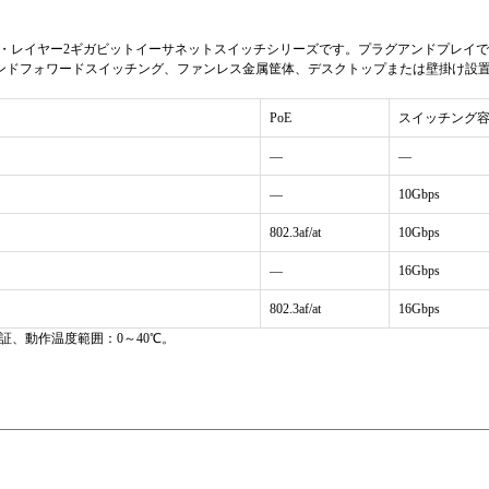
10–90 %
ジド・レイヤー2ギガビットイーサネットスイッチシリーズです。プラグアンドプレイ
X、ストアアンドフォワードスイッチング、ファンレス金属筐体、デスクトップまたは壁掛け
0℃～+40℃（32°F～+104°F）
PoE
スイッチング
-10℃～+70℃（14°F～+158°F）
—
—
—
10Gbps
CE、FCC
802.3af/at
10Gbps
1年
—
16Gbps
）
802.3af/at
16Gbps
保証、動作温度範囲：0～40℃。
アンマネージド・レイヤー2スイッチ。プラグアンドプレイ。設
ES220-4P-1Tのみ：高速LAN分離；ポート1～4は互いに分離