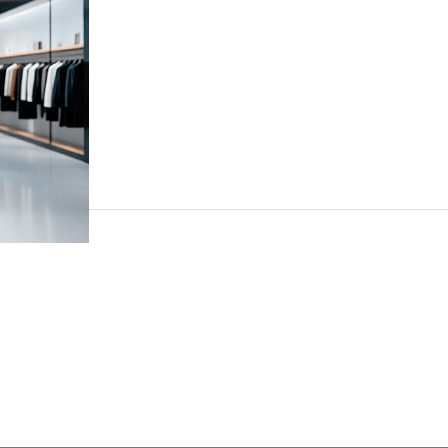
自動MDI/MDIX
5V / 1A DC
電源、ネットワークポート
ファンレス
84 × 47.8 × 25.6
金属
デスクトップ、壁掛け