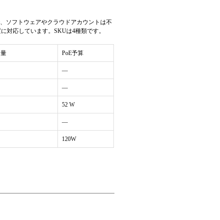
で、ソフトウェアやクラウドアカウントは不
設置に対応しています。SKUは4種類です。
容量
PoE予算
—
—
52 W
—
120W
定不要。
され、ポート5に接続されています