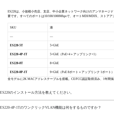
環境
湿度
ES220は、小規模小売店、支店、中小企業ネットワーク向けのアンマネー
要です。すべてのポートは10/100/1000Mbpsで、オートMDI/MDI
動作温度
SKU
港
保管温度
—
—
認証
ES220-5T
5×GbE
認証
ES220-4P-1T
5×GbE（PoE×4＋アップリンク×1）
保証
ES220-8T
8×GbE
ES220-8P-1T
9×GbE（PoE 8ポート＋アップリンク 1ポート
動作モード
全モデルに2K MACアドレステーブルを搭載。CE/FCC認証取得済み、1年間
管理
ES220のインストール方法を教えてください。
モデル固有
ワンクリックVLAN
ES220-4P-1TのワンクリックVLAN機能は何をするものですか？