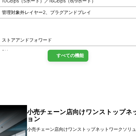
10Gbps（5ポート）／16Gbps（8/9ポート）
管理対象外レイヤー2、プラグアンドプレイ
ストアアンドフォワード
2K
すべての機能
10Gbps
自動ネゴシエーション、半二重通信、全二重通信
5 × 10/100/1000 Mbps
小売チェーン店向けワンストップネ
—
ョン
いいえ
小売チェーン店向けワンストップネットワークソリュ
ース 主な内容…