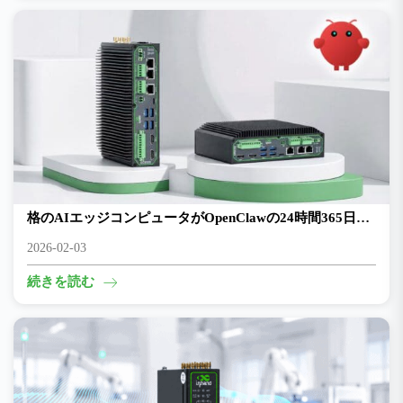
Mac miniの「常時稼働」機能はもう過去のもの――低価
格のAIエッジコンピュータがOpenClawの24時間365日稼
働を維持
2026-02-03
続きを読む