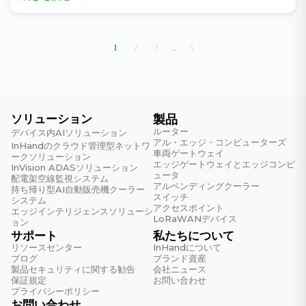
1
2
3
...
5
ソリューション
製品
ルーター
デバイス内AIソリューション
アル・エッジ・コンピューターズ
InHandのクラウド管理型ネットワ
車両ゲートウェイ
ークソリューション
エッジゲートウェイとエッジコンピ
InVision ADASソリューション
ュータ
配電架空線監視システム
アルベンディングクーラー
持ち帰り型AI自動販売機クーラー
スイッチ
システム
アクセスポイント
エッジインテリジェンスソリューシ
LoRaWANデバイス
ョン
サポート
私たちについて
リソースセンター
InHandについて
ブログ
ブランド資産
製品セキュリティに関する勧告
会社ニュース
保証規定
お問い合わせ
プライバシーポリシー
お問い合わせ