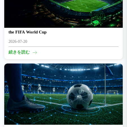
Beyond the Final Whistle: The Engineering That Powers
the FIFA World Cup
2026-07-20
続きを読む
The smartest player on the pitch might be the ball