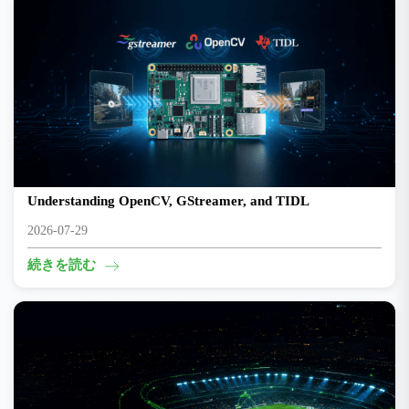
The Edge AI Toolchain on TI Development Boards:
Understanding OpenCV, GStreamer, and TIDL
2026-07-29
続きを読む