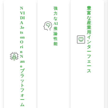
N
豊
強
VI
富
力
DI
な
な
A
産
AI
Je
業
推
ts
用
論
on
イ
性
O
ン
能
ri
タ
高度なエッジ
n
ー
インテリジェ
N
フ
ンス向けに、
an
ェ
最大157
o
ー
TOPSのAI性
プ
ス
能を実現しま
ラ
PoE、イーサ
す。
ッ
ネット、シリ
ト
アルポート、
フ
CAN、
ォ
USB、
ー
HDMI、
ム
DI/DOなどの