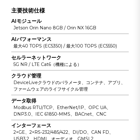
のWi-Fiに対
ションの管理が
応していま
可能です。
主要技術仕様
す。
AIモジュール
Jetson Orin Nano 8GB / Orin NX 16GB
AIパフォーマンス
最大40 TOPS (EC5350) / 最大100 TOPS (EC5550)
セルラーネットワーク
5G NR / LTE Cat6（機種による）
クラウド管理
DeviceLiveクラウドのパラメータ、コンテナ、アプリ、
ファームウェアのライフサイクル管理
データ取得
Modbus RTU/TCP、EtherNet/IP、OPC UA、
DNP3.0、IEC 61850-MMS、BACnet、CNC
インターフェース
2×GE、2×RS-232/485/422、DI/DO、CAN FD、
USB3.2、HDMI、オーディオ、GMSL2