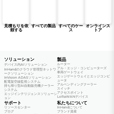
Wi-Fi
802.11b/g/n/ac (RTL8822CE-CG)
見積もりを依
すべての製品
すべてのケー
オンラインス
電力と消費電力
頼する
ス
トア
入力電圧
DC 9～36V
最大値（全負荷時）
60W
ソリューション
製品
ルーター
デバイス内AIソリューション
電源インターフェース
アル・エッジ・コンピューターズ
InHandのクラウド管理型ネットワ
極性反転保護機能付きDC入力
車両ゲートウェイ
ークソリューション
エッジゲートウェイとエッジコンピ
InVision ADASソリューション
ュータ
標準値（OSアイドル状態）
配電架空線監視システム
アルベンディングクーラー
持ち帰り型AI自動販売機クーラー
10W
スイッチ
システム
アクセスポイント
エッジインテリジェンスソリューシ
LoRaWANデバイス
ョン
機械仕様
サポート
私たちについて
リソースセンター
InHandについて
筐体と放熱
ブログ
ブランド資産