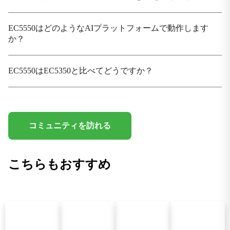
HDMI
HDMI2.0×1（最大解像度3840×2160@60Hz）
EC5550はどのようなAIプラットフォームで動作します
か？
入出力ポート
4×DI + 4×DO
LEDインジケーター
EC5550はEC5350と比べてどうですか？
電源×1、ステータス×1、ユーザー×4
MIC
3.5mmマイクオーディオジャック
コミュニティを訪れる
シリアルポート
RS-232/RS-485/RS-422ポート×2（DB9）
SIMカードホルダー
こちらもおすすめ
標準SIMカード×2枚
TF（マイクロSD）
Micro SD対応
USB
USB3.2 Gen2×6 + OTG Type-C×1