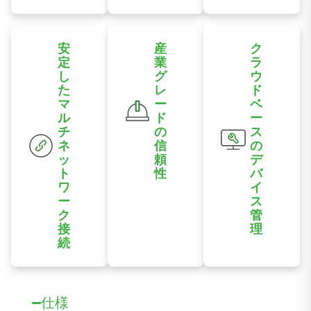
複雑なAIコン
インターフェ
ピューティン
ースを提供し
グ要件を満た
ます。
すために、
安
産
ク
Jetson Orin
定
業
ラ
し
グ
ウ
NXモジュー
た
レ
ド
ルをサポート
マ
ー
ベ
します。
ル
ド
ー
チ
の
ス
ネ
信
の
ッ
頼
デ
ト
性
バ
ワ
イ
産業用EMC規
ー
ス
格に準拠したフ
ク
管
ァンレス設計
接
理
で、幅広い温度
続
DeviceLiveと
範囲に対応して
5G/4G、イー
統合されてお
います。
サネット、お
り、リモートで
よびマルチリ
のデバイスおよ
ンク冗長構成
びAIアプリケー
仕様