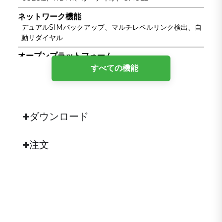
ネットワーク機能
デュアルSIMバックアップ、マルチレベルリンク検出、自
動リダイヤル
オープンプラットフォーム
Linux（JetPack 5.1以降）
すべての機能
電源入力
9～36V DC、極性反転保護機能付き
保護等級
ダウンロード
IP30
安全
注文
TPM2.0、セキュアブート
ストレージ
内蔵128GB NVMe、Micro SD対応
ハードウェアプラットフォーム