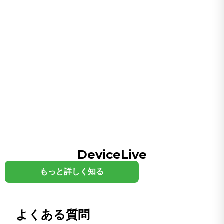
CPU
EC5350: ARM Cortex-A78AE、6コア、TDP最大15W、
1.5GHz；EC5550: ARM Cortex-A78AE CPU、8コア、
TDP最大25W、2GHz
フラッシュ
M.2 NVMe M-Key 2280 x 1 (内蔵128GB)
GPU
1024コアのNVIDIA Ampere GPU（32個のTensorコア
搭載）
NPU
AIアクセラレーション：最大40 TOPS（EC5350）／100
TOPS（EC5550）
DeviceLive
ラム
もっと詳しく知る
8GB（EC5350）／16GB（EC5550）
接続性とインターフェース
よくある質問
オーディオ