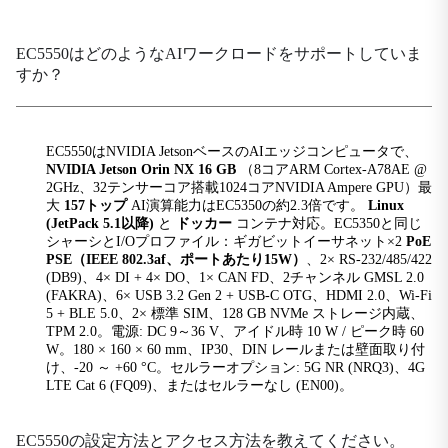
3.5mmタイプのラインアウト
ブルートゥース
EC5550はどのようなAIワークロードをサポートしていま
BLE5.0
すか？
ボタン
リカバリーボタン×1、リセットボタン×1
EC5550はNVIDIA JetsonベースのAIエッジコンピュータで、
できる
NVIDIA Jetson Orin NX 16 GB
（8コアARM Cortex-A78AE @
1×CAN FD
2GHz、32テンサーコア搭載1024コアNVIDIA Ampere GPU）最
大
157トップ
AI演算能力はEC5350の約2.3倍です。
Linux
イーサネットポート
(JetPack 5.1以降)
と
ドッカー
コンテナ対応。EC5350と同じ
2×10/100/1000Mbps、PoE PSE 15W（ポートあたり）
シャーシとI/Oプロファイル：ギガビットイーサネット×2
PoE
PSE（IEEE 802.3af、ポートあたり15W）
、2× RS-232/485/422
拡張インターフェース
(DB9)、4× DI + 4× DO、1× CAN FD、2チャンネル GMSL 2.0
(FAKRA)、6× USB 3.2 Gen 2 + USB-C OTG、HDMI 2.0、Wi-Fi
1×M.2 B-Key (LTE/5G) 1×M.2 E-Key (Wi-Fi/BT) M.2
5 + BLE 5.0、2× 標準 SIM、128 GB NVMe ストレージ内蔵、
NVMe M-Key 2280
TPM 2.0。電源: DC 9～36 V、アイドル時 10 W / ピーク時 60
W。180 × 160 × 60 mm、IP30、DIN レールまたは壁面取り付
GMSL
け、-20 ～ +60 °C。セルラーオプション: 5G NR (NRQ3)、4G
2チャンネルGMSL2.0（FAKRA）
LTE Cat 6 (FQ09)、またはセルラーなし (EN00)。
GPS
対応（セルラーモジュールが必要）
EC5550の設定方法とアクセス方法を教えてください。