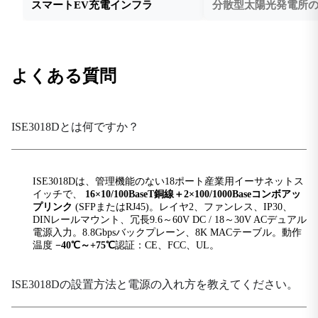
スマートEV充電インフラ
分散型太陽光発電所
保管温度
-40 °C ~ +85 °C (-40 °F ~ +185 °F)
重さ
よくある質問
1.2 kg (2.65 lb)
ハードウェアパフォーマンス
ISE3018Dとは何ですか？
バックプレーン帯域幅
8.8 Gbps
MACテーブルサイズ
ISE3018Dは、管理機能のない18ポート産業用イーサネットス
8K
イッチで、
16×10/100BaseT銅線＋2×100/1000Baseコンボアッ
プリンク
(SFPまたはRJ45)。レイヤ2、ファンレス、IP30、
パケットバッファサイズ
DINレールマウント、冗長9.6～60V DC / 18～30V ACデュアル
電源入力。8.8Gbpsバックプレーン、8K MACテーブル。動作
4メガビット
温度
−40℃～+75℃
認証：CE、FCC、UL。
処理タイプ
ストアアンドフォワード
ISE3018Dの設置方法と電源の入れ方を教えてください。
スイッチング遅延
<10μs