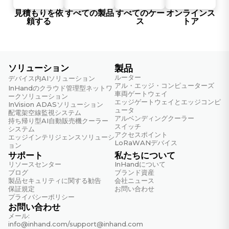
資格認定
見積もりを依
すべての製品
すべてのケー
オンラインス
資格認定
頼する
ス
トア
CE、FCC、UL
保証
ソリューション
製品
MTBF
ルーター
デバイス内AIソリューション
アル・エッジ・コンピューターズ
35年
InHandのクラウド管理型ネットワ
車両ゲートウェイ
ークソリューション
エッジゲートウェイとエッジコンピ
InVision ADASソリューション
保証期間
ュータ
配電架空線監視システム
5年
アルベンディングクーラー
持ち帰り型AI自動販売機クーラー
スイッチ
システム
アクセスポイント
エッジインテリジェンスソリューシ
LoRaWANデバイス
ョン
サポート
私たちについて
リソースセンター
InHandについて
ブログ
ブランド資産
製品セキュリティに関する勧告
会社ニュース
保証規定
お問い合わせ
プライバシーポリシー
お問い合わせ
メール:
info@inhand.com
/
support@inhand.com