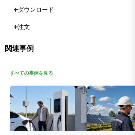
身体能力
ダウンロード
冷却方法
ファンレス冷却
注文
寸法（幅×奥行×高さ）
72 mm × 140 mm × 110 mm
関連事例
囲い
完全に密閉された継ぎ目のない金属製筐体
湿度
すべての事例を見る
5 \~ 95% (非凝縮時)
取り付け方法
DINレール取り付け
動作温度
-40 °C ~ +75 °C (-40 °F ~ +167 °F)
保護等級
IP30