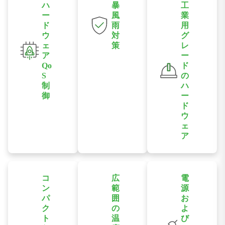
ハ
暴
工
ー
風
業
ド
雨
用
ウ
対
グ
ェ
策
レ
ア
ー
ハードウェアス
Qo
ド
イッチによって
S
の
有効化されるブ
制
ハ
ロードキャスト
御
ー
ストーム保護を
ド
ユーザーは、前
ウ
サポートし、過
面パネルのDIP
ェ
剰なトラフィッ
スイッチを介し
ア
クを防止してネ
てQoS機能を有
過酷な環境下で
ットワークの安
効または無効に
も信頼性の高い
定性を向上させ
することで、特
動作を実現する
ます。
コ
広
電
定の産業用アプ
ため、工業グレ
ン
範
源
リケーションの
ードのチップセ
パ
囲
お
トラフィックを
ットと堅牢なダ
ク
の
よ
優先させること
ト
温
び
イキャストアル