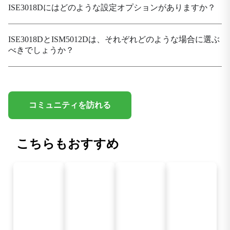
ISE3018Dにはどのような設定オプションがありますか？
電力パラメータ
ISE3018DとISM5012Dは、それぞれどのような場合に選ぶ
動作電圧
べきでしょうか？
9.6～60 VDCおよび18～30 VAC、冗長デュアル入力
消費電力
10W
コミュニティを訪れる
保護
過負荷電流保護、逆極性保護
こちらもおすすめ
電磁特性
EMS
IEC(EN)61000-4-2, Class 3; IEC(EN)61000-4-3, Class
3 IEC(EN)61000-4-4, Class 3; IEC(EN)61000-4-5,
Class 3 IEC(EN)61000-4-6, Class 3; IEC(EN)61000-4-
8, Class 5 IEC(EN)61000-4-18, Class 3