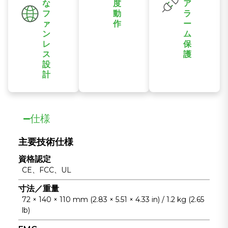
ができます。
な
度
ア
ミニウム製筐体
フ
動
ラ
を採用していま
ァ
作
ー
す。
ン
ム
無人運転の産業
レ
保
設備向け
ス
護
に、-40℃から
設
信頼性を向上さ
+75℃までの幅
計
せるため、電源
広い温度範囲で
コンパクトなフ
およびポートア
ファンレス運転
ァンレス設計
ラートを含むハ
をサポートしま
で、ダイキャス
ードウェアアラ
仕様
す。
トアルミニウム
ーム機能を備え
製の筐体を採用
た冗長デュアル
主要技術仕様
しているため、
電源入力をサポ
資格認定
設置が容易で、
ートします。
CE、FCC、UL
確実な放熱を実
現します。
寸法／重量
72 × 140 × 110 mm (2.83 × 5.51 × 4.33 in) / 1.2 kg (2.65
lb)