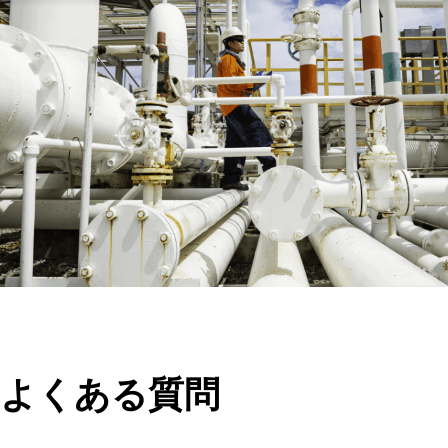
電源端子
逆極性/過電流保護
機械仕様
住宅と冷房
取り付け方法
保護等級
RTC（オプション）
環境と認証
周囲の湿度
よくある質問
資格認定
EMC規格