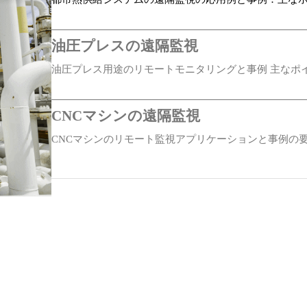
取り外し可能な産業用ターミナル
サポート対象
油圧プレスの遠隔監視
油圧プレス用途のリモートモニタリングと事例 主なポ
金属製筐体、ファンレス
CNCマシンの遠隔監視
DINレール/壁面取り付け
CNCマシンのリモート監視アプリケーションと事例の要
IP30
スーパーキャパシタで駆動する組み込み型RTC
飲料用自動生産ライン
飲料用途およびケース向け自動生産ラインの主なポイン
5～95% RH 非結露
方位角の遠隔監視
CE、FCC、PTCRB、RCM、IC、IMDA、AT&T、MIC&JATE、
ベアリングのリモートモニタリング アプリケーションと
ニタリング…
EN61000-4-2, level 3, Static EN61000-4-3, level 3, Radiation