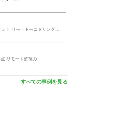
イント リモートモニタリング…
点 リモート監視の…
すべての事例を見る
ト 自動生産…
MSIP、EAC、ANATEL、UKCA
ケース 主なポイント リモートモ
 Electric Field EN61000-4-4, level 3, Pulsed