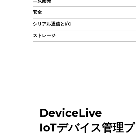
二次開発
安全
シリアル通信とI/O
ストレージ
CPUとストレージ
CPU
フラッシュ
ラム
接続性とインターフェース
DeviceLive
コンソールポート
IoTデバイス管理
イーサネットポート