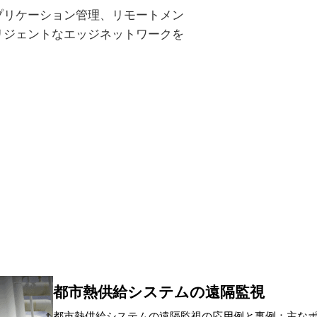
GPSと北斗
プリケーション管理、リモートメン
なし / 4×DI + 3×DO + 1×リレー出力DOまたはデジタル/パルス
リジェントなエッジネットワークを
POWER, STATUS, WARN, ERROR, MODEM, SIM1, SIM2, micr
SIGNAL
microSD expansion up to 32GB
ピンホールボタン
1×RS-232/RS-485 + 1×RS-485
1.8V/3V、引き出し式スロット×2
USB 2.0ポート×1
2.4G/5G Wi-Fi (802.11 ac/a/b/g/n)
都市熱供給システムの遠隔監視
12～48V DC入力
都市熱供給システムの遠隔監視の応用例と事例：主な