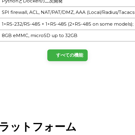
PythonとDockerの二次開発
SPI firewall, ACL, NAT/PAT/DMZ, AAA (Local/Radius/Tac
1×RS-232/RS-485 + 1×RS-485 (2×RS-485 on some models);
8GB eMMC, microSD up to 32GB
すべての機能
ARM Cortex-A8 @1GHz
8GB eMMC
IG902-B: 512MB DDR3 IG902-H: 1GB DDR3 RAM
1×console RS-232 (RJ45)
プラットフォーム
2×10/100/1000 Mbps Ethernet ports (WAN/LAN or 2×LAN)