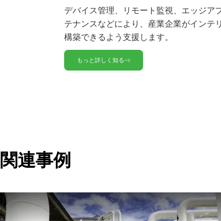
GNSS（オプション）
デバイス管理、リモート監視、エッジア
入出力ポート
テナンスなどにより、産業企業がインテ
構築できるよう支援します。
LEDインジケーター
もっと詳しく知る
microSD
リセットボタン
シリアルポート
SIMカードスロット
USBポート
関連事例
Wi-Fi（オプション）
電力と消費電力
電源入力