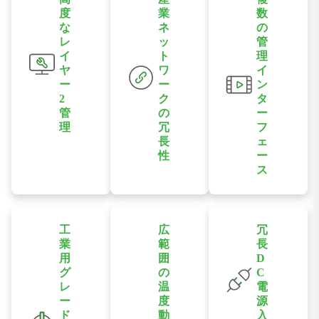
度
業
数
な
ネ
の
レ
ッ
管
イ
ト
理
ヤ
ワ
イ
ー
ー
ン
2
ク
タ
管
の
ー
理
冗
フ
長
ェ
VLAN、QoS、
性
ー
IGMPスヌーピ
ス
ネットワークの
ング、ポートミ
ウェブブラウ
可用性を向上さ
ラーリングな
ザ、CLI、
せるため、
ど、包括的なレ
Telnet、シリア
STP、RSTP、
イヤ2管理機能
工
広
冗
ルコンソールを
MSTPなどの産
業
範
長
をサポートし、
介した柔軟なネ
業用イーサネッ
用
囲
D
柔軟なネットワ
ットワーク管理
グ
の
C
ト冗長化メカニ
ーク制御を実現
レ
温
電
機能を提供し、
ズムをサポート
します。
ー
度
源
設定とメンテナ
します。
ド
動
入