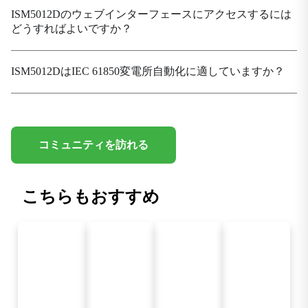
RFC 1112
ISM5012Dのウェブインターフェースにアクセスするには
IGMP
どうすればよいですか？
RFC 1191
パスMTU検出
ISM5012DはIEC 61850変電所自動化に適していますか？
RFC 1403
BGPとOSPFの相互作用
RFC 1542
Bootstrap拡張機能とDHCP
コミュニティを訪れる
RFC 1851
ESPトリプルDES変換
こちらもおすすめ
RFC 1994
PPPチャレンジハンドシェイク認証プロトコル
（CHAP）
RFC 2068
HTTP
RFC 213
DHCPサーバー