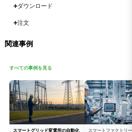
IEEE 802
ダウンロード
ネットワーク
IEEE 802.1d
注文
スパニングツリーアルゴリズム
IEEE 802.1p
優先キューイング
関連事例
IEEE 802.1q
VLANタギング
IEEE 802.1s
すべての事例を見る
多重スパニングツリー
IEEE 802.1w
ラピッドスパニングツリー
IEEE 802.1x
認証
IEEE 802.3
イーサネット
スマートグリッド変電所の自動化
スマートファクトリ