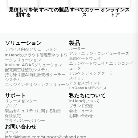
見積もりを依
すべての製品
すべてのケー
オンラインス
RFC 2138
頼する
ス
トア
半径
RFC 2139
RADIUS会計
ソリューション
製品
RFC 2236
ルーター
デバイス内AIソリューション
IGMPv2
アル・エッジ・コンピューターズ
InHandのクラウド管理型ネットワ
車両ゲートウェイ
ークソリューション
RFC 2474
エッジゲートウェイとエッジコンピ
InVision ADASソリューション
ュータ
DiffServの優先順位
配電架空線監視システム
アルベンディングクーラー
持ち帰り型AI自動販売機クーラー
スイッチ
システム
RFC 2475
アクセスポイント
エッジインテリジェンスソリューシ
DiffServコアおよびエッジルーター機能
LoRaWANデバイス
ョン
サポート
私たちについて
RFC 2597
リソースセンター
InHandについて
DiffServ保証付き転送サービス
ブログ
ブランド資産
製品セキュリティに関する勧告
会社ニュース
RFC 2598
保証規定
お問い合わせ
DiffServ 緊急転送サービス
プライバシーポリシー
お問い合わせ
RFC 2865
メール:
info@inhand.com
/
support@inhand.com