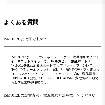
IEEE 802.3ac
VLANタギング
IEEE 802.3ad
リンク集約
よくある質問
IEEE 802.3u
ファストイーサネット
ISM5012Dとは何ですか？
IEEE 802.3x
流量制御
IEEE 802.3z
ISM5012Dは、レイヤ2マネージド12ポート産業用ギガビット
ギガビットイーサネット
イーサネットスイッチで、
8×ギガビット銅線ポート +
4×100/1000BaseX SFPポート
アップリンク。ファンレス、
IP40、DINレールマウント、冗長18～60V DCデュアル電源入
RFC規格
力。56Gbpsバックプレーン、8K MACテーブル。動作温度
−40℃～+85℃
認証: CE、FCC、
IEC 61850-3
変電所の自動化
RFC 1027
および産業制御環境向け。
ARPを使用して透過型サブネットゲートウェイを実装する
RFC 1059、1119
ISM5012Dの設置方法と電源供給方法を教えてください。
NTPv1/2