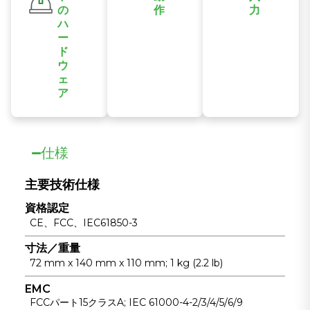
ンスを簡素化し
の
作
力
ます。
ハ
ファンレス設計
産業設備におけ
ー
を採用し、無人
る電力信頼性を
ド
産業現場向け
向上させるた
ウ
に-40℃から
め、絶縁冗長構
ェ
+85℃までの幅
成のデュアル
ア
過酷な環境下で
広い温度範囲で
DC電源入力に
も信頼性の高い
の動作をサポー
対応していま
動作を実現する
トします。
す。
仕様
ため、工業グレ
ードのチップセ
主要技術仕様
ットと堅牢なダ
資格認定
イキャストアル
CE、FCC、IEC61850-3
ミニウム製筐体
を採用していま
寸法／重量
す。
72 mm x 140 mm x 110 mm; 1 kg (2.2 lb)
EMC
FCCパート15クラスA; IEC 61000-4-2/3/4/5/6/9