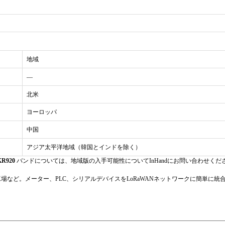
5～95%（非凝縮型）
-20 °C ~ 70 °C (-4 °F ~ 158 °F)
-40 °C ~ 85 °C (-40 °F ~ 185 °F)
地域
—
北米
オン：LoRaデータ送信中、オフ：待機状態
ヨーロッパ
オン：通常電源；オフ：低電圧または故障
中国
Blinks: RS-232 data received; Off: idle
アジア太平洋地域（韓国とインドを除く）
Blinks: RS-485 data received; Off: idle
 KR920
バンドについては、地域版の入手可能性についてInHandにお問い合わせくだ
点滅：正常動作；点灯/消灯：故障
など。メーター、PLC、シリアルデバイスをLoRaWANネットワークに簡単に統
チャンネルと送信電力は調整可能です