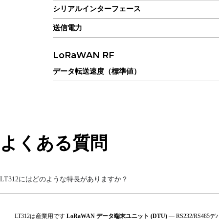
シリアルインターフェース
送信電力
LoRaWAN RF
データ転送速度（標準値）
周波数帯域
参加/操作モード
プロトコル
よくある質問
受信機の感度
拡散係数
LT312にはどのような特長がありますか？
電力伝送
シリアルインターフェース
LT312は産業用です
LoRaWAN データ端末ユニット (DTU)
— RS232/RS