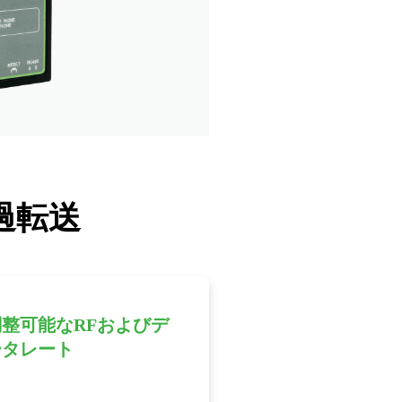
過転送
調整可能なRFおよびデ
ータレート