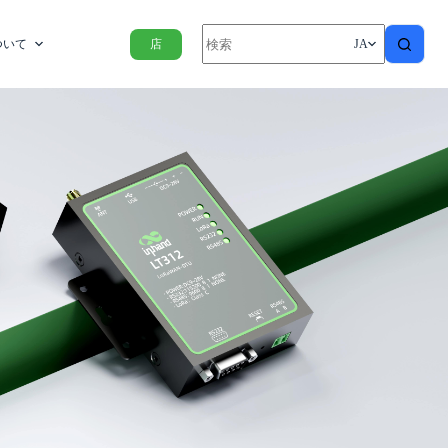
ついて
店
JA