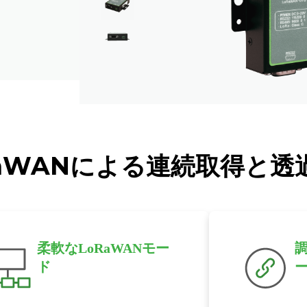
RaWANによる連続取得と透
柔軟なLoRaWANモー
ド