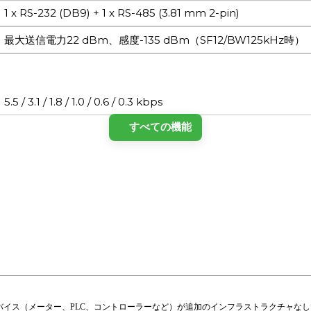
1 x RS-232 (DB9) + 1 x RS-485 (3.81 mm 2-pin)
最大送信電力22 dBm、感度-135 dBm（SF12/BW125kHz時）
5.5 / 3.1 / 1.8 / 1.0 / 0.6 / 0.3 kbps
すべての機能
EU433、CN470、CN779、EU868、AS923、AU915、KR92
OTAA/ABP、クラスA/C
LoRaWAN 1.0.3
-135 dBm @ SF12 BW125kHz
SF7～SF12、6段階調整可能
22 dBm
485デバイス（メーター、PLC、コントローラーなど）が追加のインフラストラクチャな