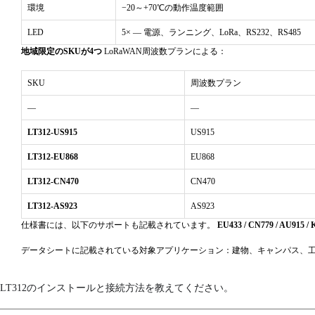
環境
−20～+70℃の動作温度範囲
周囲の湿度
LED
5× — 電源、ランニング、LoRa、RS232、RS485
動作温度
地域限定のSKUが4つ
LoRaWAN周波数プランによる：
保管温度
SKU
周波数プラン
—
—
指標
LT312-US915
US915
LoRaインジケーター
LT312-EU868
EU868
電源インジケーター
LT312-CN470
CN470
RS-232 indicator
LT312-AS923
AS923
RS-485 indicator
仕様書には、以下のサポートも記載されています。
EU433 / CN779 / AU915 /
実行インジケーター
データシートに記載されている対象アプリケーション：建物、キャンパス、工場
ネットワーク機能
LT312のインストールと接続方法を教えてください。
チャンネル/パワーコントロール