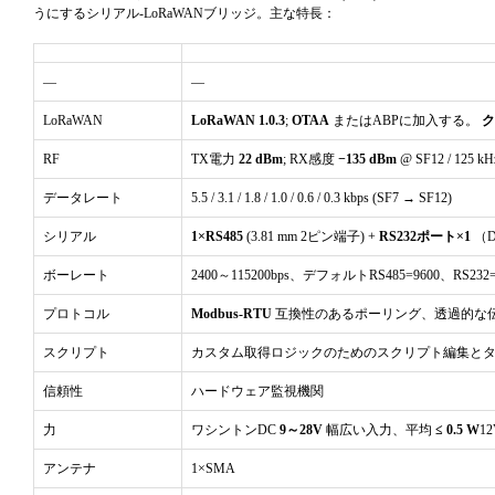
うにするシリアル-LoRaWANブリッジ。主な特長：
RS-232 baud rate
RS-232 protection
—
—
RS-232 quantity/type
LoRaWAN
LoRaWAN 1.0.3
;
OTAA
またはABPに加入する。
ク
RS-485 baud rate
RF
TX電力
22 dBm
; RX感度
−135 dBm
@ SF12 / 125 
RS-485 protection
データレート
5.5 / 3.1 / 1.8 / 1.0 / 0.6 / 0.3 kbps (SF7 → SF12)
RS-485 quantity/type
シリアル
1×RS485
(3.81 mm 2ピン端子) +
RS232ポート×1
（
ボーレート
2400～115200bps、デフォルトRS485=9600、RS232=
力
プロトコル
Modbus-RTU
互換性のあるポーリング、透過的な
コネクタタイプ
スクリプト
カスタム取得ロジックのためのスクリプト編集とタス
入力
信頼性
ハードウェア監視機関
消費電力
力
ワシントンDC
9～28V
幅広い入力、平均
≤ 0.5 W
1
アンテナ
1×SMA
機械・環境