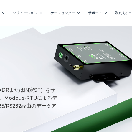
ソリューション
ケースセンター
サポート
私たちに
U
（ADRまたは固定SF）をサ
Modbus-RTUによるデ
/RS232経由のデータア