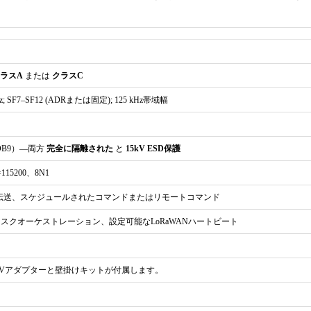
2400～115200bps、デフォルト115200bps、8N1
完全絶縁、内蔵15kV ESD
1 x DB9
ラスA
または
クラスC
2400～115200bps、デフォルト9600bps、8N1
kHz; SF7–SF12 (ADRまたは固定); 125 kHz帯域幅
完全絶縁、内蔵15kV ESD
3.81 mm 2ピン端子×1
DB9）—両方
完全に隔離された
と
15kV ESD保護
115200、8N1
伝送、スケジュールされたコマンドまたはリモートコマンド
ポート1：3.81mm 2ピン端子、ポート2：DC 5.5 x 2.1mm
クオーケストレーション、設定可能なLoRaWANハートビート
DC12V、1A
平均≦0.5W
2Vアダプターと壁掛けキットが付属します。