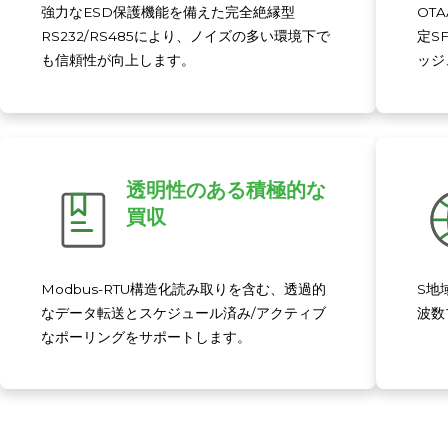
強力なESD保護機能を備えた完全絶縁型
OT
RS232/RS485により、ノイズの多い環境下で
定S
も信頼性が向上します。
ッジ
透明性のある積極的な
買収
Modbus-RTU構造化読み取りを含む、透過的
S
地
なデータ転送とスケジュール済み/アクティブ
波数
なポーリングをサポートします。