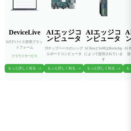
ポートします。
DeviceLive
AIエッジコ
AIエッジコ
A
ンピュータ
ンピュータ
IoTデバイス管理プラッ
トフォーム
TIチップベースのシング
AI BoxとSoMはRockchip
AI 
ルボードコンピュータ
によって提供されていま
提
クラウドサービス
す
もっと詳しく知る
もっと詳しく知る
もっと詳しく知る
も