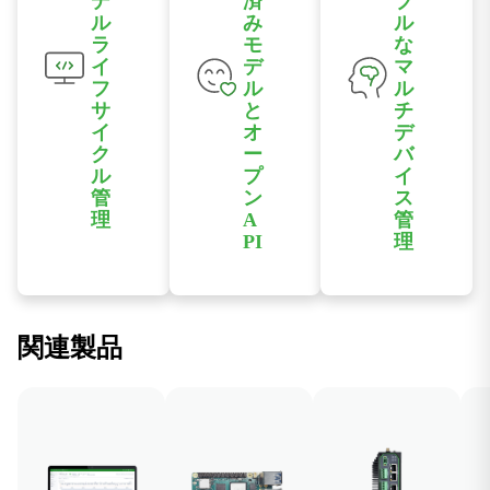
デ
済
ブ
ル
はエッジでロー
み
ル
ラ
モ
な
カルに行う。
イ
デ
マ
フ
ル
ル
サ
と
チ
イ
オ
デ
ク
ー
バ
ル
プ
イ
管
ン
ス
理
A
管
PI
理
AI Hubを通じ
事前構築済みの
分散型エッジ運
てモデルをアッ
参照モデルとシ
用向けに設計さ
プロード、保
ンプルなAPIを
れたアーキテク
存、配布、管理
関連製品
使用すること
チャにより、単
することで、分
で、より迅速な
一デバイスの導
散デバイス全体
統合を実現する
入から複数拠点
への一括展開を
と同時に、シナ
でのデバイス管
サポートしま
リオごとに顧客
理まで、規模に
す。
向けに最適化さ
応じて拡張可能
れたモデルもサ
です。