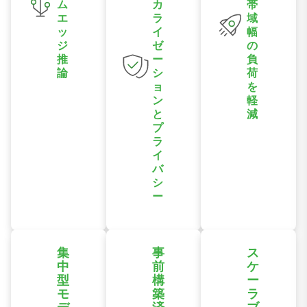
ム
カ
帯
エ
ラ
域
ッ
イ
幅
ジ
ゼ
の
推
ー
負
論
シ
荷
ョ
を
エッジデバイス
ン
軽
と
減
上でAIモデルを
プ
直接実行するこ
データをローカ
ラ
とで、継続的な
イ
ルで処理するこ
クラウド接続に
バ
とで、クラウド
依存することな
シ
へのデータ送信
ー
く、即座に洞察
量と帯域幅の使
と意思決定が可
データ漏洩リス
用量を削減し、
能になります。
クを低減し、プ
継続的なインフ
集
事
ス
ライバシー重視
ラコストの抑制
中
前
ケ
の導入要件をサ
に役立ちます。
型
構
ー
ポートするた
モ
築
ラ
め、データ処理