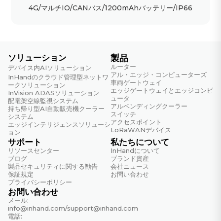
4G/マルチIO/CANバス/1200mAhバッテリー/IP66
ソリューション
製品
ルーター
デバイス内AIソリューション
アル・エッジ・コンピューターズ
InHandのクラウド管理型ネットワ
車両ゲートウェイ
ークソリューション
エッジゲートウェイとエッジコンピ
InVision ADASソリューション
ュータ
配電架空線監視システム
アルベンディングクーラー
持ち帰り型AI自動販売機クーラー
スイッチ
システム
アクセスポイント
エッジインテリジェンスソリューシ
LoRaWANデバイス
ョン
サポート
私たちについて
リソースセンター
InHandについて
ブログ
ブランド資産
製品セキュリティに関する勧告
会社ニュース
保証規定
お問い合わせ
プライバシーポリシー
お問い合わせ
メール:
info@inhand.com
/
support@inhand.com
電話: