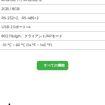
2GB / 8GB
RS-232×2、RS-485×2
USB 2.0ポート×4
802.11b/g/n、クライアント/APモード
-10 °C ~ 60 °C (14 °F ~ 140 °F)
すべての機能
RK3288 クアッドコア Cortex-A17、1.6GHz
8GB
2GB