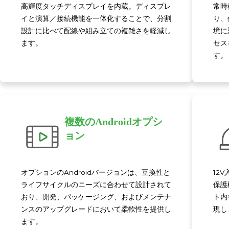
高輝度タッチディスプレイを内蔵。ディスプレ
常時
イと演算／接続機能を一体化することで、分割
り、
設計に比べて配線や組み立ての複雑さを軽減し
境に
ます。
セス
す。
複数のAndroidオプシ
ョン
オプションのAndroidバージョンは、互換性と
12
ライフサイクルのニーズに合わせて設計されて
保護
おり、開発、パッケージング、およびメンテナ
ト内
ンスのアップグレードにおいて柔軟性を提供し
現し
ます。