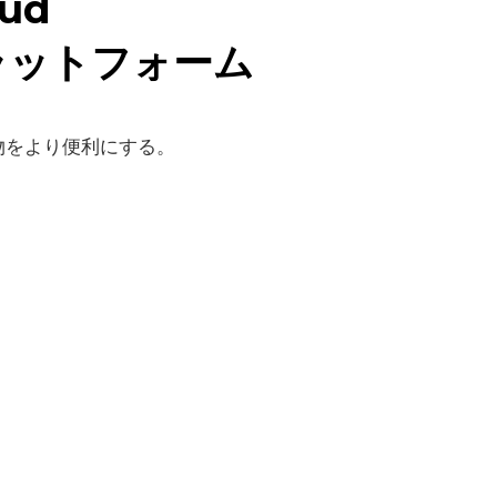
oud
450 cd/m²（標準値）
800:1
ラットフォーム
1024 × 600
7インチ
物をより便利にする。
静電容量式タッチスクリーン
視野角全体
1 × SMA (4G); 1 × RP-SMA (Wi-Fi)
1 × SPK、2チャンネル 8Ω 5W スピーカー出力（2.0mm 4ピン
電源ボタン×1（長押しで再起動、短押しでUIを再起動）；モードキ
1 × ADB
1 × 10/100 Mbps、WAN/LAN