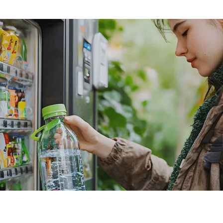
シリアル
SIM
USB
接続性
ブルートゥース
セルラー
Wi-Fi
力
消費電力
電源入力