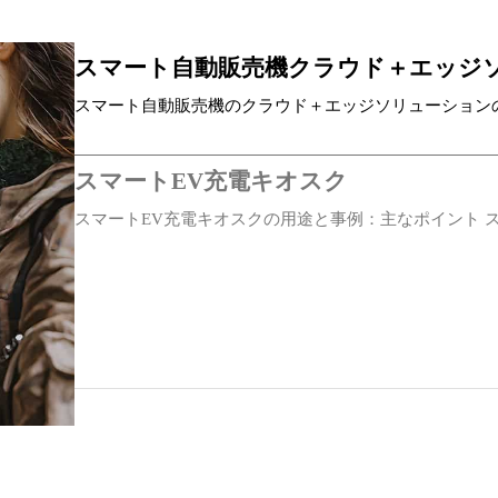
2 × RS-232 (3-pin terminal, 3.5mm pitch, no flange, ttyS1/tt
with flange, ttyS2/ttyS4)
スマート自動販売機クラウド＋エッジ
標準SIMカード×1
スマート自動販売機のクラウド＋エッジソリューション
ポイント スマート…
USB 2.0ポート×4
スマートEV充電キオスク
スマートEV充電キオスクの用途と事例：主なポイント ス
Bluetooth 4.2
4G LTE
802.11b/g/n、クライアント/APモード
10W未満
12V DC（円形インターフェース）、電源投入時に自動起動