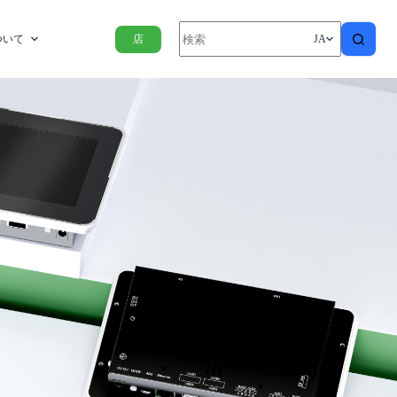
ついて
店
JA