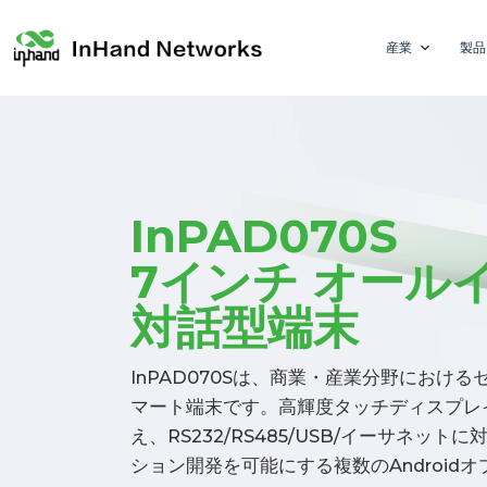
産業
製品
InPAD070S
7インチ オール
対話型端末
InPAD070Sは、商業・産業分野におけ
マート端末です。高輝度タッチディスプレ
え、RS232/RS485/USB/イーサネッ
ション開発を可能にする複数のAndroid