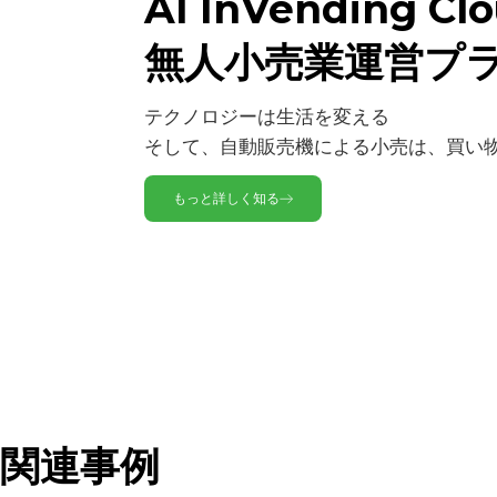
AI InVending Cl
輝度
対比
無人小売業運営プ
解決
テクノロジーは生活を変える
サイズ
そして、自動販売機による小売は、買い
タッチスクリーン
もっと詳しく知る
視野角
インターフェース
アンテナ
オーディオ
ボタン
デバッグ
関連事例
イーサネット