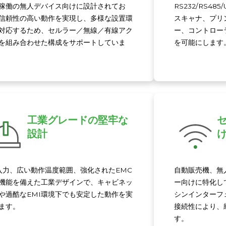
稼働の無人デバイス向けに設計されてお
RS232/RS4
信頼性の高い動作を実現し、多様な設置環
スキャナ、プリ
対応するため、セルラー／無線／有線アク
ー、コントロー
を組み合わせた構成をサポートしていま
を可能にします
工業グレードの堅牢な
設計
V入力、広い動作温度範囲、強化されたEMC
自動販売機、無
機能を備えた工業デザインで、キャビネッ
ー向けに特化し
や過酷なEMI環境下でも安定した動作を実
シンインターフ
ます。
接続性により、
す。