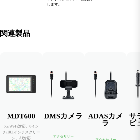
します。
関連製品
MDT600
DMSカメラ
ADASカメ
サ
ラ
ビ
5G/Wi-Fi対応、6イン
チ/10.1インチスクリー
アクセサリー
ン、AI対応
アクセサリー