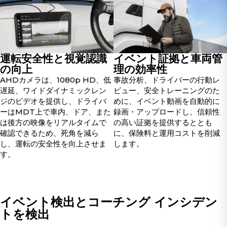
運転安全性と視覚認識
イベント証拠と車両管
の向上
理の効率性
AHDカメラは、1080p HD、低
事故分析、ドライバーの行動レ
遅延、ワイドダイナミックレン
ビュー、安全トレーニングのた
ジのビデオを提供し、ドライバ
めに、イベント動画を自動的に
ーはMDT上で車内、ドア、また
録画・アップロードし、信頼性
は後方の映像をリアルタイムで
の高い証拠を提供するととも
確認できるため、死角を減ら
に、保険料と運用コストを削減
し、運転の安全性を向上させま
します。
す。
イベント検出とコーチング インシデン
トを検出