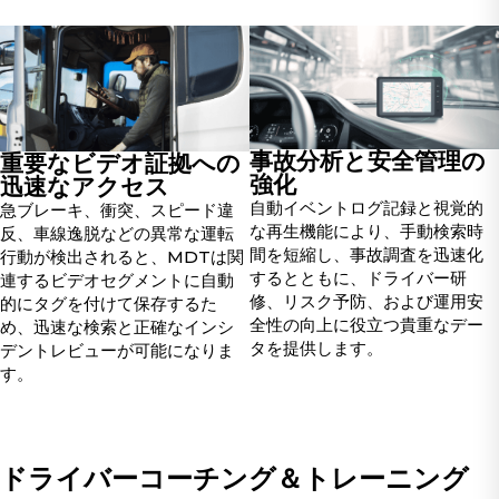
事故分析と安全管理の
重要なビデオ証拠への
強化
迅速なアクセス
自動イベントログ記録と視覚的
急ブレーキ、衝突、スピード違
な再生機能により、手動検索時
反、車線逸脱などの異常な運転
間を短縮し、事故調査を迅速化
行動が検出されると、MDTは関
するとともに、ドライバー研
連するビデオセグメントに自動
修、リスク予防、および運用安
的にタグを付けて保存するた
全性の向上に役立つ貴重なデー
め、迅速な検索と正確なインシ
タを提供します。
デントレビューが可能になりま
す。
ドライバーコーチング＆トレーニング