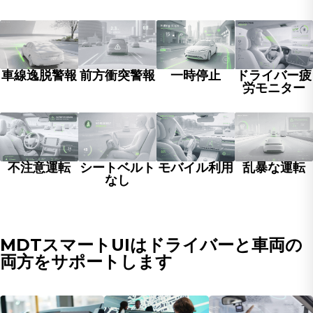
前方衝突警報
車線逸脱警報
一時停止
ドライバー疲
労モニター
不注意運転
シートベルト
モバイル利用
乱暴な運転
なし
MDTスマートUIはドライバーと車両の
両方をサポートします