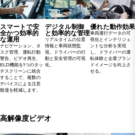
スマートで安
デジタル制御
優れた動作効果
全かつ効率的
と効率的な管理
車両運行データの可
な運用
リアルタイムの位置
視化とインテリジェ
ナビゲーション、タ
情報と車両状態監
ントな分析を実現
スク管理、運転行動
視。ドライバーの行
し、ドライバーの運
警告、ビデオ再生、
動と安全管理の可視
転体験と企業ブラン
ELD機能を1つのタッ
化。
ドイメージを向上さ
チスクリーンに統合
せる。
することで、複数の
デバイスによる注意
散漫を軽減します。
高解像度ビデオ