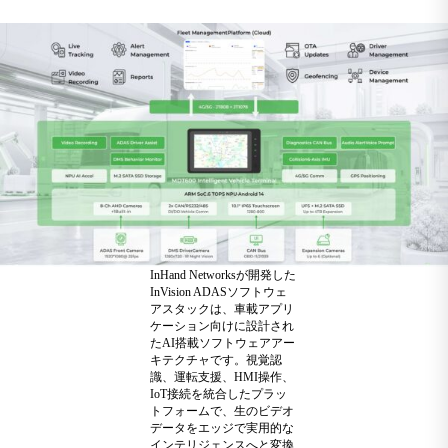
InHand Networksが開発した
InVision ADASソフトウェ
アスタックは、車載アプリ
ケーション向けに設計され
たAI搭載ソフトウェアアー
キテクチャです。視覚認
識、運転支援、HMI操作、
IoT接続を統合したプラッ
トフォームで、生のビデオ
データをエッジで実用的な
インテリジェンスへと変換