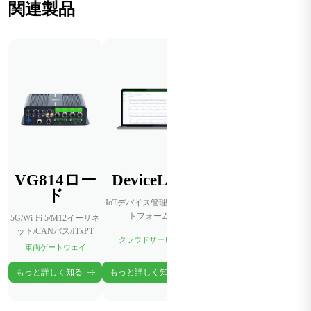
関連製品
VG814ロー
DeviceLive
ド
IoTデバイス管理プラッ
トフォーム
5G/Wi-Fi 5/M12イーサネ
ット/CANバス/ITxPT
クラウドサービス
車両ゲートウェイ
もっと詳しく知る
もっと詳しく知る