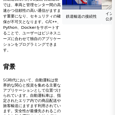
では、車両と管理センター間の高
速かつ信頼性の高い通信がますま
イン
す重要になり、セキュリティの確
鉄道輸送の接続性
公共
保が不可欠となります。C/C++、
Python、Dockerをサポートす
ることで、ユーザーはビジネスニ
ーズに合わせて独自のアプリケー
ションをプログラミングできま
す。
背景
5G時代において、自動運転は世
界的な関心と投資を集める主要な
アプリケーションとして位置づけ
られています。自動運転車は、指
定されたエリア内での商品配送や
旅客輸送にますます利用されてい
ます。安全性が最優先されるこの