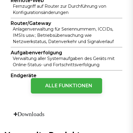
Remote-Web
Fernzugriff auf Router zur Durchführung von
Konfigurationsänderungen
Router/Gateway
Anlagenverwaltung für Seriennummern, ICCIDs,
IMSIs usw.; Betriebsüberwachung wie
Netzwerkstatus, Datenverkehr und Signalverlauf
Aufgabenverfolgung
Verwaltung aller Systemaufgaben des Geräts mit
Online-Status- und Fortschrittsverfolgung
Endgeräte
Zentralisierte Verwaltung und Wartung von
ALLE FUNKTIONEN
SPS/HMI und anderen Endgeräten mit
Fernzugriffsunterstützung
Netzwerkmanagement
Downloads
Kundenzugriff
Unterstützt mehrere Clients, Benutzeranmeldung
und Zugriffsdauerkontrolle; beschränkt die