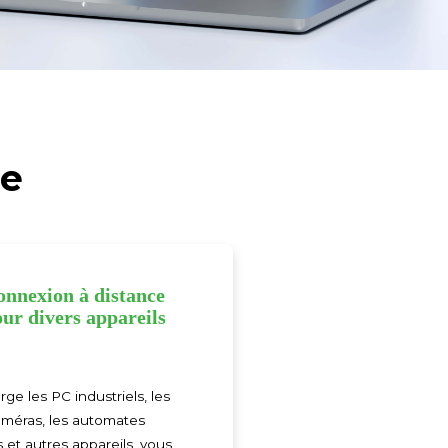
ce
onnexion à distance
ur divers appareils
rge les PC industriels, les
caméras, les automates
et autres appareils, vous