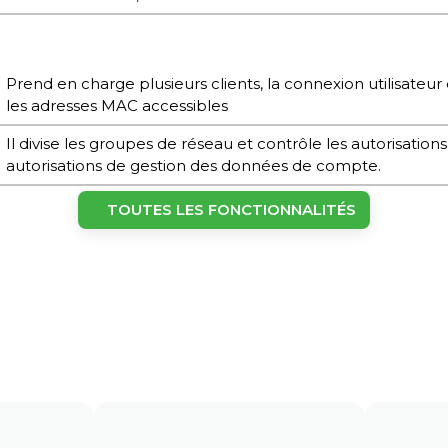
Prend en charge plusieurs clients, la connexion utilisateur 
les adresses MAC accessibles
Il divise les groupes de réseau et contrôle les autorisations 
autorisations de gestion des données de compte.
Conçu pour la maintenance à distance des appareils, il p
TOUTES LES FONCTIONNALITÉS
automates programmables/IHM et autres dispositifs, avec ac
Conçu pour les environnements de travail à distance, il p
l'entreprise et aux ressources de fichiers depuis son dom
Statistiques de consommation du trafic de connexion à di
Jusqu'à 4 000 points d'accès par compte enregistré