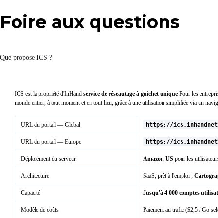
Foire aux questions
Que propose ICS ?
ICS est la propriété d'InHand
service de réseautage à guichet unique
Pour les entrepri
monde entier, à tout moment et en tout lieu, grâce à une utilisation simplifiée via un navig
URL du portail — Global
https://ics.inhandnet
URL du portail — Europe
https://ics.inhandnet
Déploiement du serveur
Amazon US
pour les utilisateu
Architecture
SaaS, prêt à l'emploi ;
Cartograph
Capacité
Jusqu'à 4 000 comptes utilisa
Modèle de coûts
Paiement au trafic ($2,5 / Go 