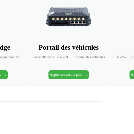
Jusqu'à 254 terminaux par nœud de routeur sur site
Edge
Portail des véhicules
onçue pour les
Passerelle véhicule 4G/5G : l’Internet des véhicules
4G/Wi-Fi/VP
s
Apprendre encore plus
Ap