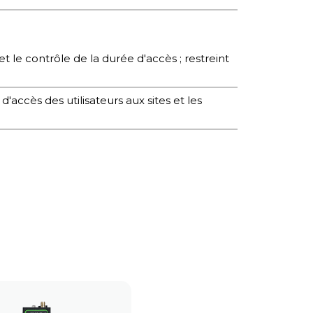
et le contrôle de la durée d'accès ; restreint
d'accès des utilisateurs aux sites et les
rend en charge la maintenance des
cès IP virtuel et IP réel.
ermet d'accéder aux serveurs internes de
icile ou en déplacement.
stance