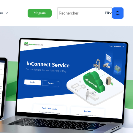
ous
Magasin
FR