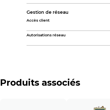
Gestion de réseau
Accès client
Autorisations réseau
Réseau pair à pair
Réseau Star
Produits associés
Statistiques de trafic
Capacité d'accès au réseau
Limite d'accès au routeur