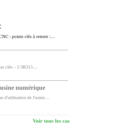
C
NC : points clés à retenir :
t cas clés – L’IR315…
l'usine numérique
s d'utilisation de l'usine
moulage par injection
Voir tous les cas
n : applications et cas clés…