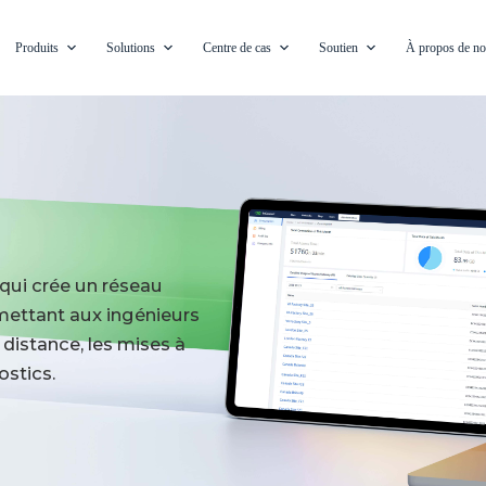
Produits
Solutions
Centre de cas
Soutien
À propos de n
 qui crée un réseau
rmettant aux ingénieurs
distance, les mises à
ostics.