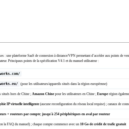
ses : une plateforme SaaS de connexion à distance/VPN permettant d’accéder aux points de vente 
ateur. Principaux points de la spécification V4.1 et du manuel utilisateur :
works.com/
works.eu/
(pour les utilisateurs/appareils situés dans la région européenne)
rs situés hors de Chine ;
Amazon Chine
pour les utilisateurs en Chine ;
Europe
région égaleme
ie IP virtuelle intelligente
(aucune reconfiguration du réseau local requise) ; canaux de co
teurs + routeurs par compte
;
jusqu'à 254 périphériques en aval par routeur
selon la FAQ du manuel) ; chaque compte commence avec un
10 Go de crédit de trafic gratuit