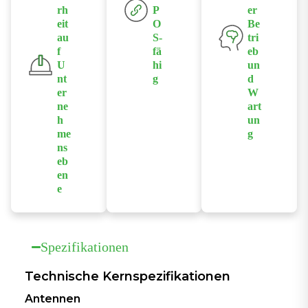
5G R16
rh
P
er
Entfernung
und 2-Träger-
eit
O
Be
NSA/SA-
von nur 30
Uplink-
au
S-
tri
Technologie.
Metern mit
Aggregation.
f
fä
eb
600 Mbit/s
U
hi
un
nt
g
d
verbunden –
er
W
Gewährleisten
für nahtloses
ne
art
Sie die
und schnelles
h
un
Geschäftskont
Roaming.
me
g
inuität durch
ns
Verändern Sie
POS-
eb
die Wartung
en
Datenverkehr
mit KI-
e
soptimierung
gestützter
Schützen Sie
mit nur einem
Protokollanaly
Ihr Netzwerk
Klick und
se und
mit
priorisieren
Spezifikationen
Fehlerdiagnos
integrierten
Sie die
e für ein
Firewalls,
Technische Kernspezifikationen
Bandbreite für
intelligenteres,
SSID-
geschäftskritis
proaktives
Antennen
Isolation,