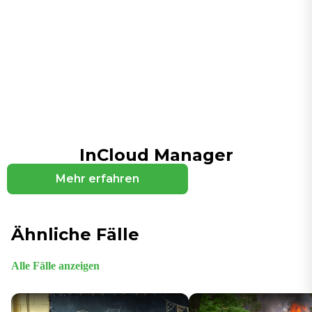
Schnittstellen
Antenne
6 × externe + 2 × integrierte Antennen; 3 ×
integrierte WLAN-Antennen
Ethernet
2 × 2,5 GbE RJ45, WAN/LAN umschaltbar, Dual-LAN
LED
System, Mobilfunk, Signal, WAN, LAN, WLAN
InCloud Manager
Netzschalter
1 × Knopf
Mehr erfahren
Zurücksetzen
Reset-Taste
Ähnliche Fälle
SIM
1 × eSIM; 2 × Nano-SIM, hot plug
Alle Fälle anzeigen
USB
1 × Typ-C 2.0, Host- und Slave-Modi