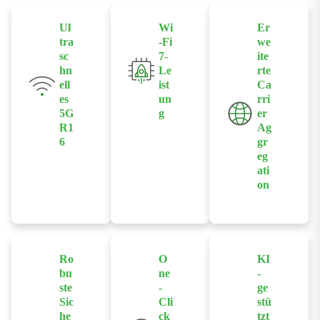
Ul
Wi
Er
tra
-Fi
we
sc
7-
ite
hn
Le
rte
ell
ist
Ca
es
un
rri
5G
g
er
R1
Ag
Profitieren Sie
6
gr
von
eg
Erleben Sie
Geschwindigk
ati
Geschwindigk
eiten von bis
on
eiten auf
zu 5000
Glasfasernivea
Mbit/s und
300 MHz
u mit bis zu
einer
Bandbreite
7,01 Gbit/s DL
Reichweite
und
Ro
O
KI
und 2,5 Gbit/s
von 100
Netzwerkeffizi
bu
ne
-
UL, ermöglicht
Metern.
enz mit 4-
ste
-
ge
durch
Bleiben Sie
Träger-
Sic
Cli
stü
fortschrittliche
he
ck
tzt
auch bei einer
Downlink-