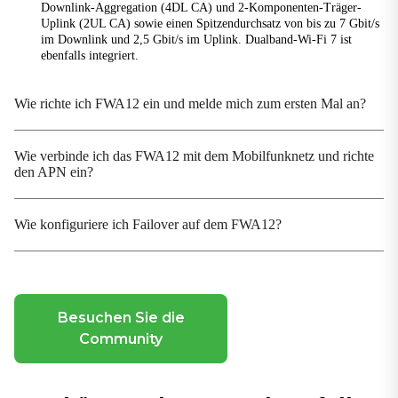
Downlink-Aggregation (4DL CA) und 2-Komponenten-Träger-
Abmessungen
Uplink (2UL CA) sowie einen Spitzendurchsatz von bis zu 7 Gbit/s
236 × 172.5 × 58.5 mm (9.29 × 6.79 × 2.3 in)
im Downlink und 2,5 Gbit/s im Uplink. Dualband-Wi-Fi 7 ist
ebenfalls integriert.
Installation
Wandmontage, Tischmontage
Wie richte ich FWA12 ein und melde mich zum ersten Mal an?
Gewicht
2,2 Pfund
Wie verbinde ich das FWA12 mit dem Mobilfunknetz und richte
den APN ein?
Umfeld
Luftfeuchtigkeit
Wie konfiguriere ich Failover auf dem FWA12?
5–95 % RH (nicht kondensierend)
Betriebstemperatur
-10 °C ~ +50 °C (14 °F ~ +122 °F)
Schutz
Besuchen Sie die
IP20
Community
Lagertemperatur
-40 °C ~ +85 °C (-40 °F ~ +185 °F)