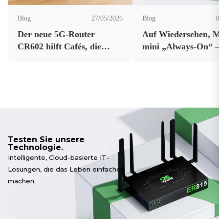
Blog
27/05/2026
Blog
Der neue 5G-Router
Auf Wiedersehen, 
CR602 hilft Cafés, die
mini „Always-On“ –
Konnektivität und die
günstiger KI-Edge-
Zuverlässigkeit des
Computer hält Ope
Geschäftsinternets zu
rund um die Uhr a
verbessern.
Laufen
Testen Sie unsere
Technologie.
Intelligente, Cloud-basierte IT-
Lösungen, die das Leben einfacher
machen.