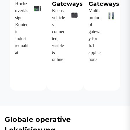
Gateways
Gateways
Hochz
uverläs
Keeps
Multi-
sige
vehicle
protoc
Router
s
ol
in
connec
gatewa
Industr
ted,
y for
iequalit
visible
IoT
ät
&
applica
online
tions
Globale operative
Lokalisierung