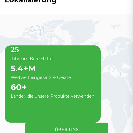
25
Jahre im Bereich IoT
5.4
+M
Weltweit eingesetzte Geräte
60
+
Länder, die unsere Produkte verwenden
ÜBER UNS