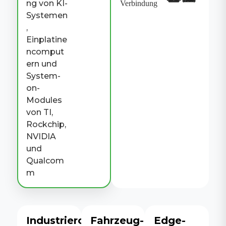
ng von KI-
Verbindung
Systemen
,
Einplatine
ncomput
ern und
System-
on-
Modules
von TI,
Rockchip,
NVIDIA
und
Qualcom
m
Industrierouter
Fahrzeug-
Edge-