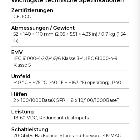
Wichtigste technische Spezifikationen
ungssicherhei
Installation
Temperaturber
t in
Zertifizierungen
und
eich von -40
CE, FCC
Industrieanlag
zuverlässige
°C bis +75 °C
en.
Wärmeableitu
für
Abmessungen / Gewicht
52 × 140 × 110 mm (2.05 × 5.51 × 4.33 in) / 0.7 kg (1.54
ng aus.
unbeaufsichti
lb)
gte
Industrieanlag
EMV
en.
IEC 61000-4-2/3/4/5/6 Klasse 3-4, IEC 61000-4-9
Klasse 5
Umfeld
-40 °C ~ +75 °C (-40 °F ~ +167 °F) operating; IP40
Häfen
2 x 100/1000BaseX SFP + 8 x 10/100/1000BaseT
Leistung
18-60 VDC, Redundant dual inputs
Schaltleistung
20-Gbit/s-Backplane, Store-and-Forward, 4K-MAC