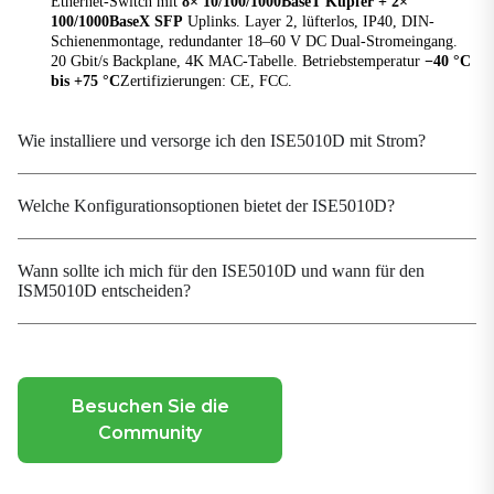
Ethernet-Switch mit
8× 10/100/1000BaseT Kupfer + 2×
Paketpuffergröße
100/1000BaseX SFP
Uplinks. Layer 2, lüfterlos, IP40, DIN-
1,5 Mbit/s
Schienenmontage, redundanter 18–60 V DC Dual-Stromeingang.
20 Gbit/s Backplane, 4K MAC-Tabelle. Betriebstemperatur
−40 °C
Verarbeitungsart
bis +75 °C
Zertifizierungen: CE, FCC.
Speichern und Weiterleiten
Wie installiere und versorge ich den ISE5010D mit Strom?
Leistungsparameter
Betriebsspannung
Welche Konfigurationsoptionen bietet der ISE5010D?
18-60 VDC, Redundant dual inputs
Schutz
Überlaststromschutz, Verpolungsschutz
Wann sollte ich mich für den ISE5010D und wann für den
ISM5010D entscheiden?
Elektromagnetische Eigenschaften
Rettungsdienst
IEC(EN)61000-4-2, Class 4; IEC(EN)61000-4-3, Class
Besuchen Sie die
3 IEC(EN)61000-4-4, Class 4; IEC(EN)61000-4-5,
Community
Class 4 IEC(EN)61000-4-6, Class 3; IEC(EN)61000-4-
9, Class 5