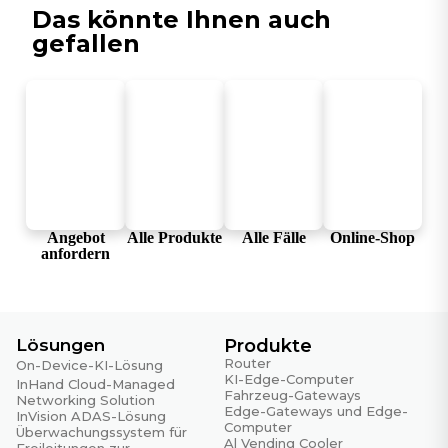
Das könnte Ihnen auch
Zertifizierungen
gefallen
Zertifizierungen
CE, FCC
Qualitätssicherung
MTBF
35 Jahre
Garantiezeitraum
5 Jahre
Angebot
Alle Produkte
Alle Fälle
Online-Shop
anfordern
Lösungen
Produkte
Router
On-Device-KI-Lösung
KI-Edge-Computer
InHand Cloud-Managed
Fahrzeug-Gateways
Networking Solution
Edge-Gateways und Edge-
InVision ADAS-Lösung
Computer
Überwachungssystem für
Al Vending Cooler
Freileitungen zur