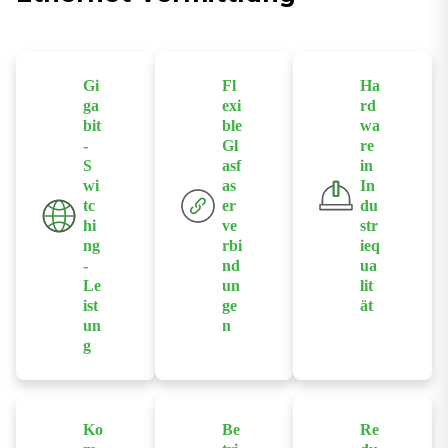
Gi
Fl
Ha
ga
exi
rd
bit
ble
wa
-
Gl
re
S
asf
in
wi
as
In
tc
er
du
hi
ve
str
ng
rbi
ieq
-
nd
ua
Le
un
lit
ist
ge
ät
un
n
Ausgestattet
g
Unterstützt
mit
Bietet Gigabit-
optionale
Chipsätzen in
Ethernet-
SFP-
Industriequalit
Ports mit
Glasfaserschni
ät und einem
Ko
Be
Re
hoher
ttstellen zur
robusten