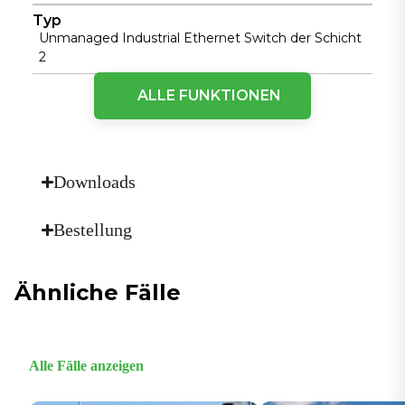
Typ
Unmanaged Industrial Ethernet Switch der Schicht
2
ALLE FUNKTIONEN
Körperliche Leistungsfähigkeit
Kühlmethode
Lüfterlose Kühlung
Downloads
Abmessungen (B × T × H)
52 mm × 140 mm × 110 mm
Bestellung
Gehäuse
Vollständig geschlossenes, nahtloses Metallgehäuse
Ähnliche Fälle
Luftfeuchtigkeit
5 \~ 95% (nicht kondensierend)
Montageart
DIN-Schienenmontage
Alle Fälle anzeigen
Betriebstemperatur