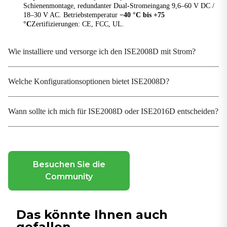
Paketpuffergröße
Schienenmontage, redundanter Dual-Stromeingang 9,6–60 V DC /
448 Kbit
18–30 V AC. Betriebstemperatur
−40 °C bis +75
°C
Zertifizierungen: CE, FCC, UL.
Verarbeitungsart
Speichern und Weiterleiten
Wie installiere und versorge ich den ISE2008D mit Strom?
Schaltverzögerung
<10 μs
Welche Konfigurationsoptionen bietet ISE2008D?
Leistungsparameter
Wann sollte ich mich für ISE2008D oder ISE2016D entscheiden?
Betriebsspannung
9,6–60 V DC & 18–30 V AC
Überstromschutz
Unterstützt
Besuchen Sie die
Stromverbrauch
Community
5 W
Verpolungsschutz
Unterstützt
Das könnte Ihnen auch
gefallen