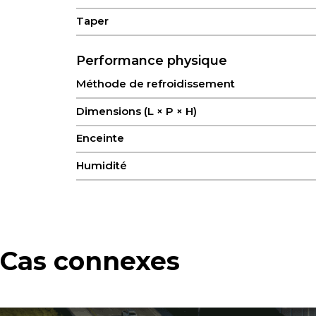
Taper
Performance physique
Méthode de refroidissement
Dimensions (L × P × H)
Enceinte
Humidité
Protection contre les infiltrations
Méthode de montage
Température de fonctionnement
Cas connexes
Température de stockage
Poids