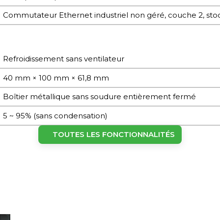
Commutateur Ethernet industriel non géré, couche 2, sto
Refroidissement sans ventilateur
40 mm × 100 mm × 61,8 mm
Boîtier métallique sans soudure entièrement fermé
5 ~ 95% (sans condensation)
IP30
TOUTES LES FONCTIONNALITÉS
Montage sur rail DIN
-40 °C ~ +75 °C (-40 °F ~ +167 °F)
-40 °C ~ +85 °C (-40 °F ~ +185 °F)
0.23 kg (0.51 lb)