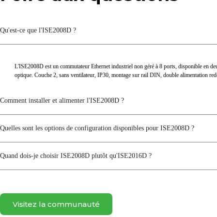
Protection contre l'inversion de polarité
Qu'est-ce que l'ISE2008D ?
Caractéristiques électromagnétique
Services médicaux d'urgence
L'ISE2008D est un commutateur Ethernet industriel non géré à 8 ports, disponible en de
optique. Couche 2, sans ventilateur, IP30, montage sur rail DIN, double alimentation
Certifications
Comment installer et alimenter l'ISE2008D ?
Certifications
Quelles sont les options de configuration disponibles pour ISE2008D ?
Assurance qualité
MTBF
Quand dois-je choisir ISE2008D plutôt qu'ISE2016D ?
Période de garantie
Réglages des commutateurs DIP
Visitez la communauté
Protection contre les orages de diffusion