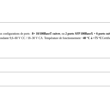
Soutenu
s
IEC(EN)61000-4-2, Class 3; IEC(EN)61000-4-3, Class 3 IEC(E
3 IEC(EN)61000-4-6, Class 3; IEC(EN)61000-4-8, Class 5 IEC
ux configurations de ports :
8× 10/100BaseT cuivre
, ou
2 ports SFP 100BaseX + 6 ports cu
 redondante 9,6–60 V CC / 18–30 V CA. Température de fonctionnement
−40 °C à +75 °C
Certif
Certifications CE, FCC et UL
35 ans
5 ans
Désactive la fonction de protection contre les tempêtes d