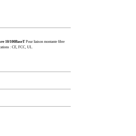
N)61000-4-4, Class 3; IEC(EN)61000-4-5, Class
(EN)61000-4-18, Class 3
ivre 10/100BaseT
Pour liaison montante fibre
ications : CE, FCC, UL.
e diffusion