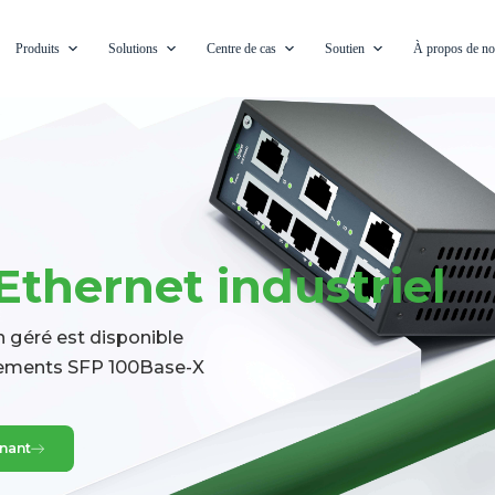
Produits
Solutions
Centre de cas
Soutien
À propos de n
thernet industriel
 géré est disponible
cements SFP 100Base-X
enant