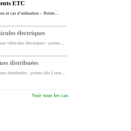
ements ETC
s et cas d’utilisation – Points
e diffusion (BSP)
icules électriques
our véhicules électriques : points
ues distribuées
es distribuées : points clés à retenir
Voir tous les cas
clés à retenir : Approvisionnement