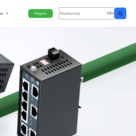
ous
Magasin
FR