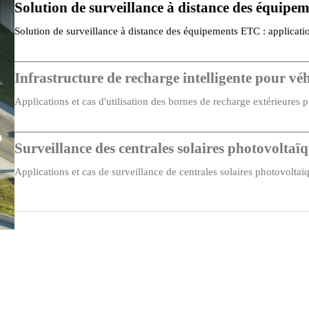
Solution de surveillance à distance des équip
Solution de surveillance à distance des équipements ETC : application
clés…
1.6 Gbps
Qualité de service (QoS), protection contre les tempêtes d
Infrastructure de recharge intelligente pour véh
1K
Applications et cas d'utilisation des bornes de recharge extérieures p
clés à retenir : connecter et protéger…
448 Kbit
Surveillance des centrales solaires photovoltaïq
Stockage et retransmission
Applications et cas de surveillance de centrales solaires photovoltaïqu
<10 μs
pour maximiser…
Alimentation en eau secondaire
9,6–60 V CC et 18–30 V CA
Applications et cas d'approvisionnement secondaire en eau : points 
secondaire intelligent en eau…
Soutenu
5 W