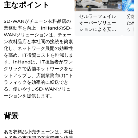
主なポイント
セルラーフェイル
分散
SD-WANがチェーン衣料品店の
オーバーソリュー
ための
業務効率を向上 InHandのSD-
ションによる安全
ット
WANソリューションは、チェー
でシームレスな接
ン衣料品店と本社間の接続を簡素
続
化し、ネットワーク展開の効率性
を高め、IT投資コストを削減しま
す。InHandは、IT担当者がワン
クリックで店舗ネットワークをセ
ットアップし、店舗業務向けにト
ラフィックを効率的に転送でき
る、使いやすいSD-WANソリュ
ーションを提供します。
背景
ある衣料品小売チェーンは、本社
と多数の支店間で在庫管理と決済