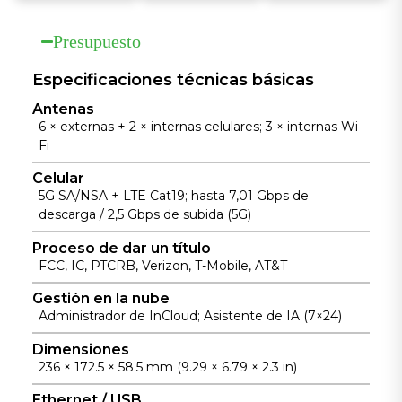
mantenimient
de portal y
solo clic,
o con análisis
gestión
priorizando el
Presupuesto
de registros y
segura de
ancho de
diagnóstico
identidades.
Especificaciones técnicas básicas
banda para las
de fallas
transacciones
Antenas
impulsados
críticas.
6 × externas + 2 × internas celulares; 3 × internas Wi-
por IA para
Fi
una
Celular
experiencia
5G SA/NSA + LTE Cat19; hasta 7,01 Gbps de
de red más
descarga / 2,5 Gbps de subida (5G)
inteligente y
proactiva.
Proceso de dar un título
FCC, IC, PTCRB, Verizon, T-Mobile, AT&T
Gestión en la nube
Administrador de InCloud; Asistente de IA (7×24)
Dimensiones
236 × 172.5 × 58.5 mm (9.29 × 6.79 × 2.3 in)
Ethernet / USB