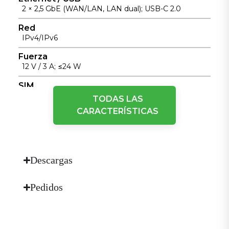
2 × 2,5 GbE (WAN/LAN, LAN dual); USB-C 2.0
Red
IPv4/IPv6
Fuerza
12 V / 3 A; ≤24 W
SIM
1 × eSIM + 2 × Nano-SIM (hot-swap)
TODAS LAS
CARACTERÍSTICAS
Rendimiento / Usuarios
Cortafuegos con estado de 2 Gbps; hasta 220
usuarios (128 Wi-Fi)
VPN
Descargas
IPsec, L2TP
Wi-Fi
Pedidos
Wi-Fi 7 (802.11be), 2,4/5,8 GHz, 5000 Mbps
Métricas de rendimiento