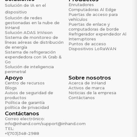
Enrutadores
Solución de IA en el
Computadoras Al Edge
Garantía
dispositivo
Puertas de acceso para
3 años
Solución de redes
vehículos
gestionadas en la nube de
Puertas de enlace y
InHand
computadoras de borde
Gestión en la nube
Solución ADAS InVision
Refrigerador expendedor Al
Sistema de monitoreo de
Interruptores
líneas aéreas de distribución
Asistente de IA
Puntos de acceso
de energía
Soporte 24/7, resolución de problemas con
Dispositivos LoRaWAN
Sistema de refrigeración
conocimiento del contexto.
expendedora con IA Grab &
Go
Características
Solución de inteligencia
perimetral
Aprovisionamiento sin intervención manual, gestión
Apoyo
Sobre nosotros
centralizada, monitorización visualizada.
Centro de recursos
Acerca de InHand
Blogs
Activos de marca
Plataforma
Avisos de seguridad de
Noticias de la empresa
Administrador en la nube
productos
Contáctanos
Política de garantía
política de privacidad
Características de red
Contáctanos
Correo electrónico:
Acceso
info@inhand.com
/
support@inhand.com
TEL:
Red celular 5G/4G, Ethernet
+1(703)348-2988