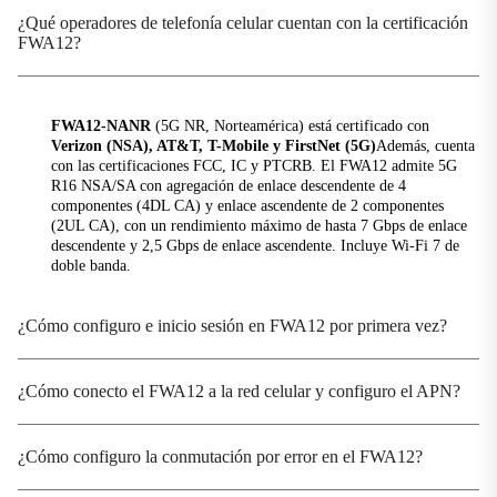
Interfaz circular, 12 V / 3 A
¿Qué operadores de telefonía celular cuentan con la certificación
FWA12?
Consumo de energía
≤ 24 W
FWA12-NANR
(5G NR, Norteamérica) está certificado con
Mecánico
Verizon (NSA), AT&T, T-Mobile y FirstNet (5G)
Además, cuenta
con las certificaciones FCC, IC y PTCRB. El FWA12 admite 5G
Dimensiones
R16 NSA/SA con agregación de enlace descendente de 4
236 × 172.5 × 58.5 mm (9.29 × 6.79 × 2.3 in)
componentes (4DL CA) y enlace ascendente de 2 componentes
(2UL CA), con un rendimiento máximo de hasta 7 Gbps de enlace
Instalación
descendente y 2,5 Gbps de enlace ascendente. Incluye Wi-Fi 7 de
Montaje en pared, montaje en escritorio
doble banda.
Peso
2,2 libras
¿Cómo configuro e inicio sesión en FWA12 por primera vez?
Ambiente
¿Cómo conecto el FWA12 a la red celular y configuro el APN?
Humedad
5–95 % HR (sin condensación)
¿Cómo configuro la conmutación por error en el FWA12?
Temperatura de funcionamiento