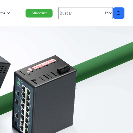
tros
Almacenar
ES