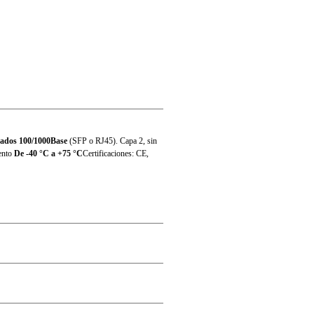
N)61000-4-4, Class 3; IEC(EN)61000-4-5, Class
(EN)61000-4-18, Class 3
nados 100/1000Base
(SFP o RJ45). Capa 2, sin
ento
De -40 °C a +75 °C
Certificaciones: CE,