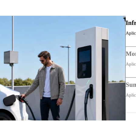
Rendimiento del hardware
Inf
Ancho de banda del plano posterior
Aplic
Tamaño de tabla MAC
Cone
Tamaño del búfer de paquetes
Mon
Tipo de procesamiento
Aplic
Conc
Retardo de conmutación
Sum
Parámetros de potencia
Aplic
Voltaje de funcionamiento
siste
Consumo de energía
Protección