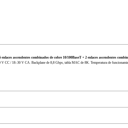
IEC(EN)61000-4-2, Class 3; IEC(EN)61000-4-3, Class 3 IEC(E
3 IEC(EN)61000-4-6, Class 3; IEC(EN)61000-4-8, Class 5 IEC
CE, FCC, UL
6 enlaces ascendentes combinados de cobre 10/100BaseT + 2 enlaces ascendentes combi
,6–60 V CC / 18–30 V CA. Backplane de 8,8 Gbps, tabla MAC de 8K. Temperatura de funcionami
35 años
5 años