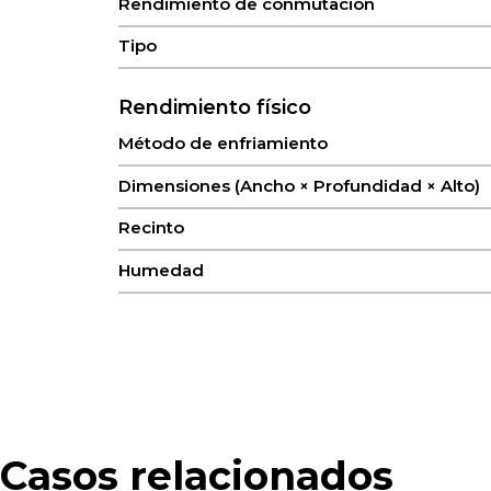
Rendimiento de conmutación
Tipo
Rendimiento físico
Método de enfriamiento
Dimensiones (Ancho × Profundidad × Alto)
Recinto
Humedad
Método de montaje
Temperatura de funcionamiento
Grado de protección
Temperatura de almacenamiento
Casos relacionados
Peso