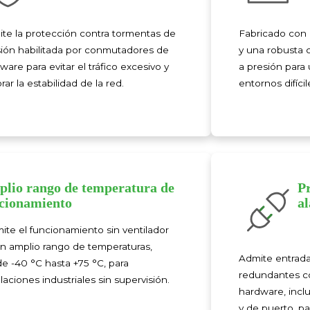
te la protección contra tormentas de
Fabricado con 
sión habilitada por conmutadores de
y una robusta 
ware para evitar el tráfico excesivo y
a presión para
rar la estabilidad de la red.
entornos difícil
lio rango de temperatura de
Pr
cionamiento
a
ite el funcionamiento sin ventilador
n amplio rango de temperaturas,
Admite entrada
e -40 °C hasta +75 °C, para
redundantes c
alaciones industriales sin supervisión.
hardware, inclu
y de puerto, pa