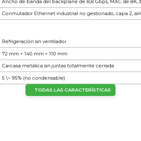
Ancho de banda del backplane de 8,8 Gbps, MAC de 8K, bú
Conmutador Ethernet industrial no gestionado, capa 2, a
Refrigeración sin ventilador
72 mm × 140 mm × 110 mm
Carcasa metálica sin juntas totalmente cerrada
5 \~ 95% (no condensable)
Montaje en carril DIN
TODAS LAS CARACTERÍSTICAS
-40 °C ~ +75 °C (-40 °F ~ +167 °F)
IP30
-40 °C ~ +85 °C (-40 °F ~ +185 °F)
1.2 kg (2.65 lb)