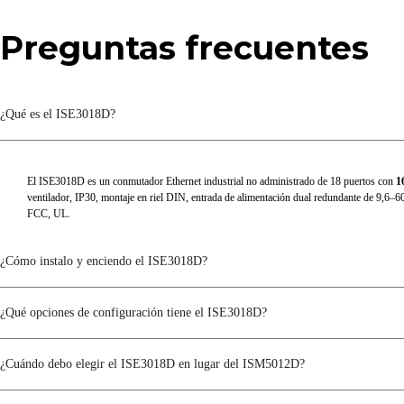
Características electromagnéticas
Preguntas frecuentes
Servicios Médicos de Emergencia
Certificaciones
¿Qué es el ISE3018D?
Certificaciones
El ISE3018D es un conmutador Ethernet industrial no administrado de 18 puertos con
1
Garantía
ventilador, IP30, montaje en riel DIN, entrada de alimentación dual redundante de 9
FCC, UL.
MTBF
Período de garantía
¿Cómo instalo y enciendo el ISE3018D?
¿Qué opciones de configuración tiene el ISE3018D?
¿Cuándo debo elegir el ISE3018D en lugar del ISM5012D?