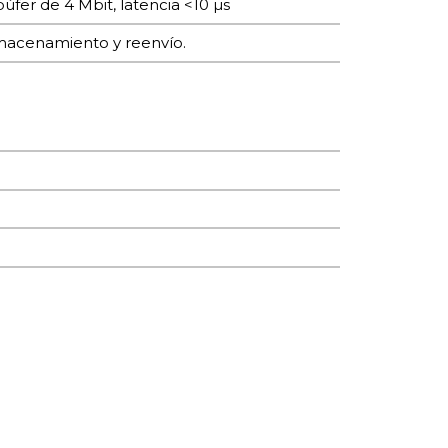
fer de 4 Mbit, latencia <10 µs
lmacenamiento y reenvío.