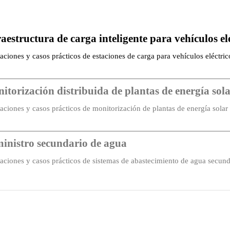
raestructura de carga inteligente para vehículos el
8,8 Gbps
aciones y casos prácticos de estaciones de carga para vehículos eléctric
8K
ctar y proteger…
4 Mbits
itorización distribuida de plantas de energía sola
Almacenamiento y reenvío
aciones y casos prácticos de monitorización de plantas de energía solar f
lusiones clave para maximizar…
<10 μs
inistro secundario de agua
aciones y casos prácticos de sistemas de abastecimiento de agua secund
9,6–60 VCC y 18–30 VCA, entrada dual redundante
mas de abastecimiento de agua secundarios inteligentes…
10 W
Protección contra sobrecarga de corriente, protección con