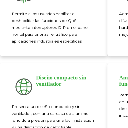
Permite a los usuarios habilitar o
Admi
deshabilitar las funciones de QoS
difu
mediante interruptores DIP en el panel
hard
frontal para priorizar el tráfico para
mejo
aplicaciones industriales específicas.
Diseño compacto sin
Amp
ventilador
fun
Perm
en u
Presenta un diseño compacto y sin
desd
ventilador, con una carcasa de aluminio
inst
fundido a presión para una fácil instalación
y una disipación de calor fiable.