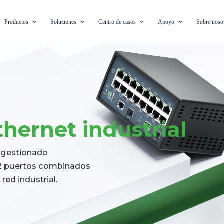
Productos
Soluciones
Centro de casos
Apoyo
Sobre noso
ernet industrial
o gestionado
 2 puertos combinados
red industrial.