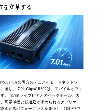
無料
り方を変革する
能性
は、NSAとSAの両方のデュアルモードネットワー
度に達し、
7.01 Gbps
CR602は、モバイルオフィ
。4K/8Kライブビデオのバックホール、大
ど、高帯域幅と低遅延が求められるアプリケー
を凌駕するパフォーマンスを発揮し、移動中で