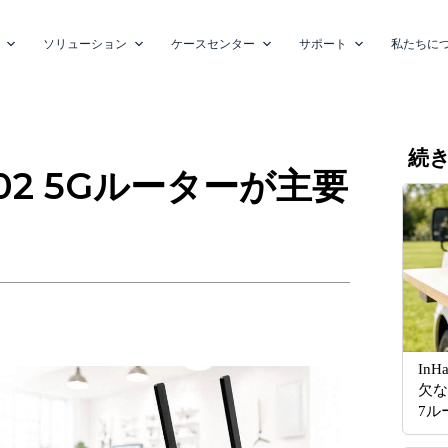
ソリューション
ケースセンター
サポート
私たちに
続
R602 5Gルーターが主要
In
欠な
7ル