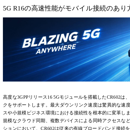
5G R16の高速性能がモバイル接続のあ
高度な3GPPリリース16 5Gモジュールを搭載したCR602
クをサポートします。最大ダウンリンク速度は驚異的な速
スや小規模ビジネス環境における接続性を根本的に変革します
規模なクラウド同期、複数デバイスによる同時アクセスな
ションにおいて、CR602は従来の有線ブロードバンド接続