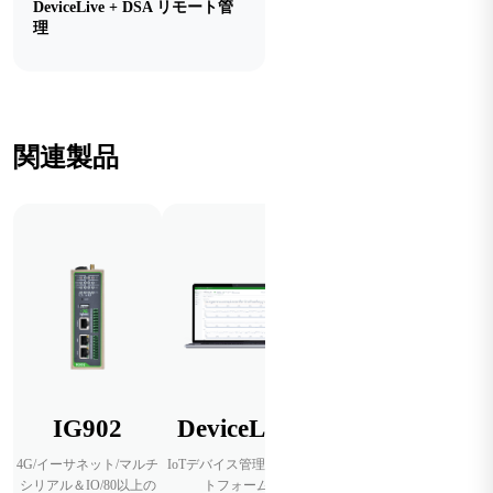
DeviceLive + DSA リモート管
理
関連製品
IG902
DeviceLive
4G/イーサネット/マルチ
IoTデバイス管理プラッ
シリアル＆IO/80以上の
トフォーム