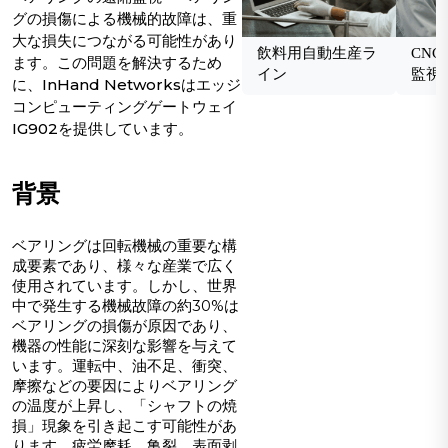
グの損傷による機械的故障は、重
大な損失につながる可能性があり
飲料用自動生産ラ
CN
ます。この問題を解決するため
イン
監視
に、InHand Networksはエッジ
コンピューティングゲートウェイ
IG902を提供しています。
背景
ベアリングは回転機械の重要な構
成要素であり、様々な産業で広く
使用されています。しかし、世界
中で発生する機械故障の約30%は
ベアリングの損傷が原因であり、
機器の性能に深刻な影響を与えて
います。運転中、油不足、衝突、
摩擦などの要因によりベアリング
の温度が上昇し、「シャフトの焼
損」現象を引き起こす可能性があ
ります。疲労摩耗、亀裂、表面剥