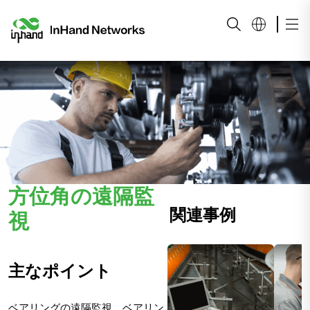
方位角の遠隔監
関連事例
視
主なポイント
ベアリングの遠隔監視 ベアリン