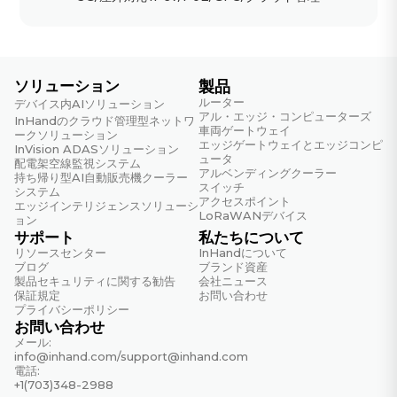
ソリューション
製品
ルーター
デバイス内AIソリューション
アル・エッジ・コンピューターズ
InHandのクラウド管理型ネットワ
車両ゲートウェイ
ークソリューション
エッジゲートウェイとエッジコンピ
InVision ADASソリューション
ュータ
配電架空線監視システム
アルベンディングクーラー
持ち帰り型AI自動販売機クーラー
スイッチ
システム
アクセスポイント
エッジインテリジェンスソリューシ
LoRaWANデバイス
ョン
サポート
私たちについて
リソースセンター
InHandについて
ブログ
ブランド資産
製品セキュリティに関する勧告
会社ニュース
保証規定
お問い合わせ
プライバシーポリシー
お問い合わせ
メール:
info@inhand.com
/
support@inhand.com
電話:
+1(703)348-2988