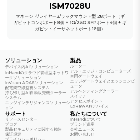
ISM7028U
マネージド/レイヤー3/ラックマウント型 28ポート（ギ
ガビットコンボポート8個 + 1G/2.5G SFPポート4個 + ギ
ガビットイーサネットポート16個）
ソリューション
製品
ルーター
デバイス内AIソリューション
アル・エッジ・コンピューターズ
InHandのクラウド管理型ネットワ
車両ゲートウェイ
ークソリューション
エッジゲートウェイとエッジコンピ
InVision ADASソリューション
ュータ
配電架空線監視システム
アルベンディングクーラー
持ち帰り型AI自動販売機クーラー
スイッチ
システム
アクセスポイント
エッジインテリジェンスソリューシ
LoRaWANデバイス
ョン
サポート
私たちについて
リソースセンター
InHandについて
ブログ
ブランド資産
製品セキュリティに関する勧告
会社ニュース
保証規定
お問い合わせ
プライバシーポリシー