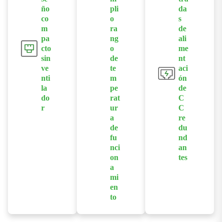
completos
ño
pli
da
mejorar la
fundido a
con un ancho
co
o
s
flexibilidad de
presión para
m
ra
de
de banda de
implementaci
un
pa
ng
ali
placa base
ón.
funcionamient
cto
o
me
elevado para
sin
de
nt
o fiable en
garantizar una
ve
te
aci
entornos
transmisión de
nti
m
ón
difíciles.
la
pe
de
datos estable
do
rat
C
en redes
r
ur
C
industriales.
a
re
Presenta un
de
du
diseño
fu
nd
compacto y
nci
an
sin ventilador,
on
tes
con una
a
Admite
mi
carcasa de
entradas de
en
aluminio
alimentación
to
fundido a
de CC duales
Permite el
presión para
redundantes y
funcionamient