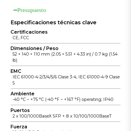
una fácil
aisladas para
o sin
Presupuesto
instalación y
mejorar la
ventilador en
una disipación
fiabilidad del
un amplio
Especificaciones técnicas clave
de calor fiable.
suministro
rango de
eléctrico en
Certificaciones
temperaturas,
CE, FCC
instalaciones
desde -40 °C
industriales.
hasta +75 °C,
Dimensiones / Peso
52 × 140 × 110 mm (2.05 × 5.51 × 4.33 in) / 0.7 kg (1.54
para
lb)
instalaciones
industriales sin
EMC
supervisión.
IEC 61000-4-2/3/4/5/6 Clase 3-4, IEC 61000-4-9 Clase
5
Ambiente
-40 °C ~ +75 °C (-40 °F ~ +167 °F) operating; IP40
Puertos
2 x 100/1000BaseX SFP + 8 x 10/100/1000BaseT
Fuerza