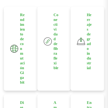
Re
Co
He
nd
ne
rr
im
cti
aje
ien
vi
s
to
da
de
de
d
gr
co
de
ad
n
fib
o
m
ra
in
ut
fle
du
aci
xi
str
ón
ble
ial
Gi
Admite
Fabricado con
ga
interfaces de
chipsets de
bit
fibra SFP
grado
Proporciona
opcionales
industrial y
puertos
para extender
una robusta
Ethernet
la distancia de
carcasa de
Di
A
En
Gigabit
se
m
tra
transmisión y
aluminio