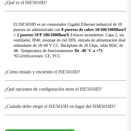
puertos
¿Qué es el ISE5010D?
Tamaño de tabla MAC
4K
El ISE5010D es un conmutador Gigabit Ethernet industrial de 10
Tamaño del búfer de paquetes
puertos no administrado con
8 puertos de cobre 10/100/1000BaseT
1,5 Mbits
+ 2 puertos SFP 100/1000BaseX
Enlaces ascendentes. Capa 2, sin
ventilador, IP40, montaje en riel DIN, entrada de alimentación dual
redundante de 18–60 V CC. Backplane de 20 Gbps, tabla MAC de
Tipo de procesamiento
4K. Temperatura de funcionamiento
De -40 °C a +75
Almacenamiento y reenvío
°C
Certificaciones: CE, FCC.
Parámetros de potencia
¿Cómo instalo y enciendo el ISE5010D?
Voltaje de funcionamiento
18-60 VDC, Redundant dual inputs
¿Qué opciones de configuración tiene el ISE5010D?
Protección
Protección contra sobrecarga de corriente,
protección contra polaridad inversa.
¿Cuándo debo elegir el ISE5010D en lugar del ISM5010D?
Características electromagnéticas