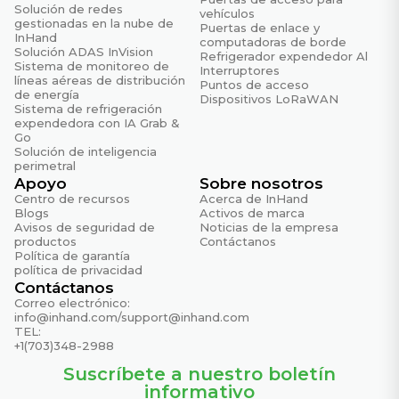
Solución de redes
vehículos
gestionadas en la nube de
Puertas de enlace y
InHand
computadoras de borde
Solución ADAS InVision
Refrigerador expendedor Al
Sistema de monitoreo de
Interruptores
líneas aéreas de distribución
Puntos de acceso
de energía
Dispositivos LoRaWAN
Sistema de refrigeración
expendedora con IA Grab &
Go
Solución de inteligencia
perimetral
Apoyo
Sobre nosotros
Centro de recursos
Acerca de InHand
Blogs
Activos de marca
Avisos de seguridad de
Noticias de la empresa
productos
Contáctanos
Política de garantía
política de privacidad
Contáctanos
Correo electrónico:
info@inhand.com
/
support@inhand.com
TEL:
+1(703)348-2988
Suscríbete a nuestro boletín
informativo