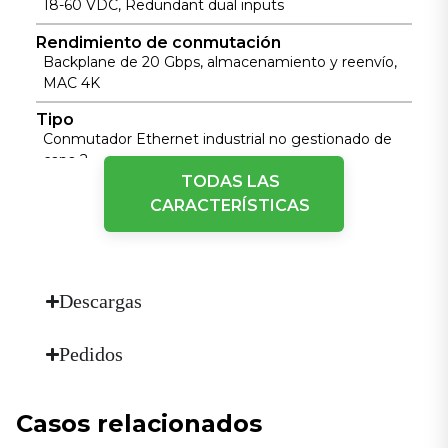
18-60 VDC, Redundant dual inputs
Rendimiento de conmutación
Backplane de 20 Gbps, almacenamiento y reenvío,
MAC 4K
Tipo
Conmutador Ethernet industrial no gestionado de
capa 2
TODAS LAS
CARACTERÍSTICAS
Rendimiento físico
Método de enfriamiento
Refrigeración sin ventilador
Descargas
Dimensiones (Ancho × Profundidad × Alto)
52 mm × 140 mm × 110 mm
Pedidos
Recinto
Carcasa metálica sin juntas totalmente cerrada
Humedad
Casos relacionados
5 \~ 95% (no condensable)