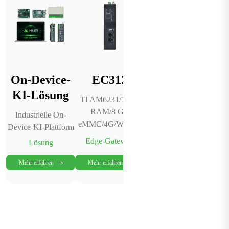
On-Device-
EC312
KI-Edge-
In
KI-Lösung
Computer
TI AM6231/1 GB
Hoch
RAM/8 GB
Industrielle On-
1-157 TOPS
eMMC/4G/WLAN
Device-KI-Plattform
Industrieller KI-
Edge-Computer
Edge-Gateway
Lösung
Mehr erfahren
Mehr erfahren
Mehr erfahren