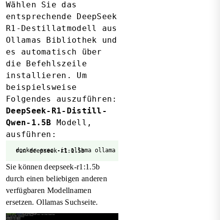
Wählen Sie das
entsprechende DeepSeek
R1-Destillatmodell aus
Ollamas Bibliothek
und
es automatisch über
die Befehlszeile
installieren. Um
beispielsweise
Folgendes auszuführen:
DeepSeek-R1-Distill-
Qwen-1.5B
Modell,
ausführen:
docker exec -it ollama ollama run deepseek-r1:1.5b
Sie können deepseek-r1:1.5b
durch einen beliebigen anderen
verfügbaren Modellnamen
ersetzen.
Ollamas Suchseite
.