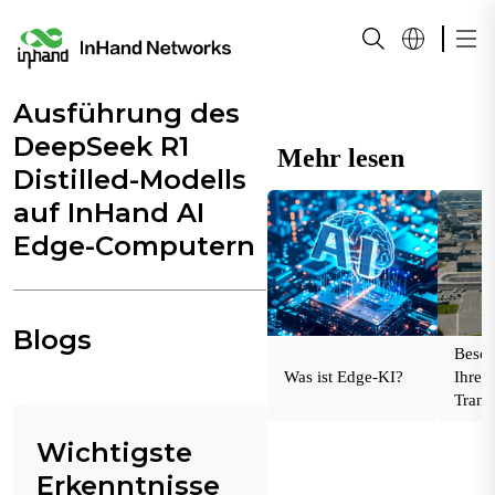
Ausführung des
DeepSeek R1
Mehr lesen
Distilled-Modells
auf InHand AI
Edge-Computern
Blogs
Besch
Was ist Edge-KI?
Ihre d
Trans
einem
Wichtigste
indust
Netz
Erkenntnisse