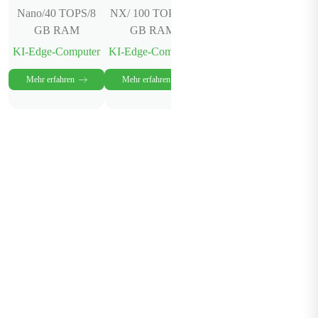
Nano/40 TOPS/8
NX/ 100 TOPS/16
Geräteverwaltungsplattfo
GB RAM
GB RAM
Cloud-Dienst
KI-Edge-Computer
KI-Edge-Computer
Mehr erfahren
Mehr erfahren
Mehr erfahren