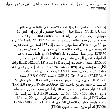
مخرج خط من نوع 3.5 مم
ما هي أحمال العمل الخاصة بالذكاء الاصطناعي التي يدعمها جهاز
EC5550؟
بلوتوث
BLE5.0
أزرار
يُعدّ EC5550 حاسوبًا طرفيًا للذكاء الاصطناعي قائمًا على معالج
زر استعادة واحد، زر إعادة ضبط واحد
NVIDIA Jetson، ومبنيًا حول...
إنفيديا جيتسون أورين إن إكس 16
جيجابايت
(معالج ثماني النواة ARM Cortex-A78AE بسرعة 2
يستطيع
جيجاهرتز، ووحدة معالجة رسومات NVIDIA Ampere ذات 1024 نواة
1×CAN FD
مع 32 نواة Tensor)، مما يوفر ما يصل إلى
157 قمة
من حيث قدرة
الحوسبة في مجال الذكاء الاصطناعي - حوالي 2.3 ضعف قدرة
منافذ إيثرنت
EC5350. وهو يعمل
لينكس (JetPack 5.1+)
مع
عامل ميناء
يدعم
منفذان بسرعة 10/100/1000 ميجابت في الثانية، مزود طاقة
الحاويات. نفس الهيكل ونفس مواصفات الإدخال/الإخراج لجهاز
PoE بقدرة 15 واط لكل منفذ
EC5350: منفذان جيجابت إيثرنت
PoE PSE (IEEE 802.3af، 15 واط
لكل منفذ)
منفذان RS-232/485/422 (DB9)، 4 منافذ إدخال رقمي + 4
واجهات التوسعة
منافذ إخراج رقمي، منفذ CAN FD واحد، قناتان GMSL 2.0
مفتاح M.2 B واحد (LTE/5G) ومفتاح M.2 E واحد (Wi-Fi/BT)
(FAKRA)، 6 منافذ USB 3.2 Gen 2 + منفذ USB-C OTG، منفذ
ومفتاح M.2 NVMe M 2280
HDMI 2.0، واي فاي 5 + بلوتوث منخفض الطاقة 5.0، شريحتان SIM
قياسيتان، سعة تخزين داخلية 128 جيجابايت NVMe، وحدة TPM 2.0.
GMSL
الطاقة: تيار مستمر 9-36 فولت، 10 واط في وضع الخمول / 60 واط
ذروة. الأبعاد: 180 × 160 × 60 مم، تصنيف IP30، قابل للتركيب على
نظام GMSL2.0 ثنائي القنوات (FAKRA)
سكة DIN أو على الحائط، نطاق درجة الحرارة: من -20 إلى +60
درجة مئوية. خيارات الاتصال الخلوي: 5G NR (NRQ3)، 4G LTE Cat
نظام تحديد المواقع العالمي (GPS)
6 (FQ09)، أو بدون اتصال خلوي (EN00).
مدعوم (يتطلب وحدة خلوية)