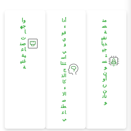
من
وا
أدا
ص
جه
ء
ة
ا
قو
نفي
ت
ي
ديا
صن
ف
جي
اع
ي
ت
ية
اس
س
غني
تنتا
و
ة
ج
ن
يوفر واجهات
الذ
أو
تشمل PoE،
كا
ري
وEthernet،
ء
ن
والمنافذ
الا
نان
التسلسلية،
ص
و
وCAN،
طن
يدعم وحدة
وUSB،
اع
Jetson Orin
وHDMI،
ي
NX لتلبية
وDI/DO.
يوفر أداءً يصل
متطلبات
إلى 157