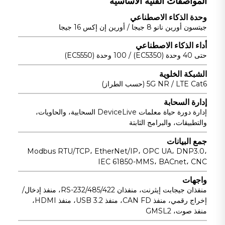
المواصفات الفنية الأساسية
درجات الحرارة.
وحدة الذكاء الاصطناعي
جيتسون أورين نانو 8 جيجا / أورين إن إكس 16 جيجا
أداء الذكاء الاصطناعي
حتى 40 وحدة (EC5350) / 100 وحدة (EC5550)
الشبكة الخلوية
5G NR / LTE Cat6 (حسب الطراز)
إدارة السحابة
إدارة دورة حياة معلمات DeviceLive السحابية، والحاويات،
والتطبيقات، والبرامج الثابتة
جمع البيانات
Modbus RTU/TCP، EtherNet/IP، OPC UA، DNP3.0،
IEC 61850-MMS، BACnet، CNC
واجهات
منفذان جيجابت إيثرنت، منفذان RS-232/485/422، منفذ إدخال/
إخراج رقمي، منفذ CAN FD، منفذ USB 3.2، منفذ HDMI،
منفذ صوت، GMSL2