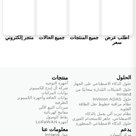
شبكة واي فاي
802.11b/g/n/ac (RTL8822CE-CG)
الطاقة واستهلاك الطاقة
اطلب عرض
جميع المنتجات
جميع الحالات
متجر إلكتروني
جهد الدخل
سعر
تيار مستمر 9~36 فولت
القيمة القصوى (حمولة كاملة)
60 واط
واجهة الطاقة
الحلول
منتجات
مدخل تيار مستمر مع حماية من عكس القطبية
أجهزة التوجيه
حلول الذكاء الاصطناعي على الجهاز
شركة آل إيدج للكمبيوتر
حلول الشبكات المُدارة سحابيًا من
بوابات المركبات
القيمة النموذجية (حالة خمول نظام التشغيل)
InHand
بوابات الحافة وأجهزة الكمبيوتر
حلول InVision ADAS
10 واط
الطرفية
نظام مراقبة خطوط نقل الطاقة
مبردات البيع الآلي
العلوية
مفاتيح كهربائية
نظام تبريد آلي يعمل بالذكاء
المواصفات الميكانيكية
نقاط الوصول
الاصطناعي، جاهز للاستخدام الفوري
أجهزة LoRaWAN
حلول الذكاء الاصطناعي المتطورة
الغلاف وتبديد الحرارة
يدعم
معلومات عنا
هيكل معدني، تصميم بدون مروحة
مركز الموارد
حول InHand