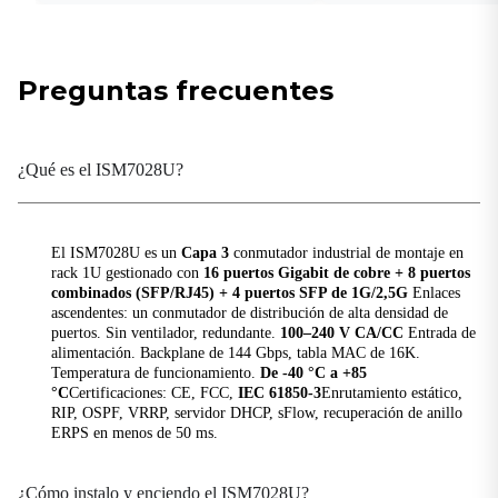
Autenticación
IEEE 802.3
Ethernet
Preguntas frecuentes
IEEE 802.3ac
Etiquetado de VLAN
¿Qué es el ISM7028U?
IEEE 802.3ad
Agregación de enlaces
IEEE 802.3u
El ISM7028U es un
Capa 3
conmutador industrial de montaje en
Ethernet rápido
rack 1U gestionado con
16 puertos Gigabit de cobre + 8 puertos
combinados (SFP/RJ45) + 4 puertos SFP de 1G/2,5G
Enlaces
IEEE 802.3x
ascendentes: un conmutador de distribución de alta densidad de
Control de flujo
puertos. Sin ventilador, redundante.
100–240 V CA/CC
Entrada de
alimentación. Backplane de 144 Gbps, tabla MAC de 16K.
IEEE 802.3z
Temperatura de funcionamiento.
De -40 °C a +85
Ethernet Gigabit
°C
Certificaciones: CE, FCC,
IEC 61850-3
Enrutamiento estático,
RIP, OSPF, VRRP, servidor DHCP, sFlow, recuperación de anillo
ERPS en menos de 50 ms.
Estándares RFC
RFC 1027
¿Cómo instalo y enciendo el ISM7028U?