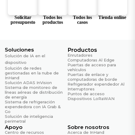
RFC 1403
Interacción BGP-OSPF
Solicitar
Todos los
Todos los
Tienda online
RFC 1519
presupuesto
productos
casos
CIDR (Enrutamiento entre dominios sin clases)
RFC 1587
OSPF NSSA
Soluciones
Productos
Enrutadores
Solución de IA en el
RFC 1765
Computadoras Al Edge
Desbordamiento de la base de datos OSPF
dispositivo
Puertas de acceso para
Solución de redes
vehículos
gestionadas en la nube de
RFC 1812
Puertas de enlace y
InHand
Requisitos para routers IP versión 4
computadoras de borde
Solución ADAS InVision
Refrigerador expendedor Al
Sistema de monitoreo de
Interruptores
RFC 1994
líneas aéreas de distribución
Puntos de acceso
Protocolo de autenticación de desafío-respuesta
de energía
Dispositivos LoRaWAN
Sistema de refrigeración
PPP (CHAP)
expendedora con IA Grab &
Go
RFC 2068
Solución de inteligencia
HTTP
perimetral
Apoyo
Sobre nosotros
RFC 213
Centro de recursos
Acerca de InHand