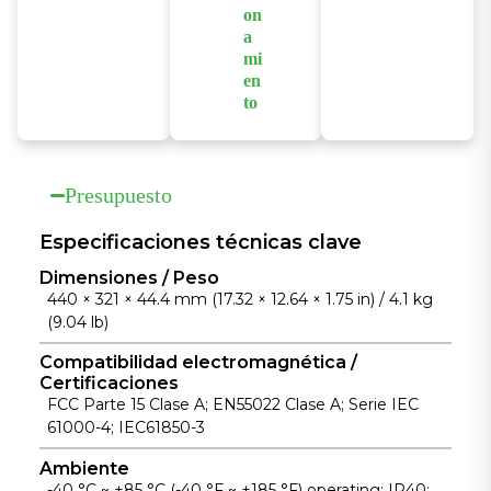
on
Proporciona
Equipado con
a
monitorización
dos entradas
mi
en tiempo real
de
en
de parámetros
alimentación
to
críticos del
de CA
Su diseño sin
sistema, como
redundantes
ventilador
la carga de la
para garantizar
permite su
Presupuesto
CPU, el uso de
un
funcionamient
la memoria y
funcionamient
o en un
Especificaciones técnicas clave
el estado de la
o continuo en
amplio rango
Dimensiones / Peso
alimentación,
entornos
de
440 × 321 × 44.4 mm (17.32 × 12.64 × 1.75 in) / 4.1 kg
con
industriales de
temperaturas,
(9.04 lb)
mecanismos
misión crítica.
desde -40 °C
completos de
Compatibilidad electromagnética /
hasta +85 °C,
Certificaciones
alarma y
para su uso en
FCC Parte 15 Clase A; EN55022 Clase A; Serie IEC
notificación.
instalaciones
61000-4; IEC61850-3
industriales sin
Ambiente
supervisión.
-40 °C ~ +85 °C (-40 °F ~ +185 °F) operating; IP40;