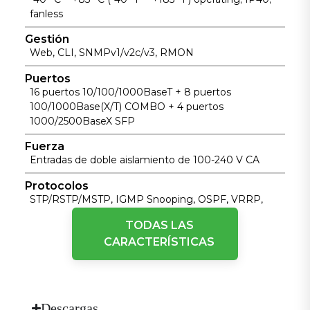
fanless
Gestión
Web, CLI, SNMPv1/v2c/v3, RMON
Puertos
16 puertos 10/100/1000BaseT + 8 puertos
100/1000Base(X/T) COMBO + 4 puertos
1000/2500BaseX SFP
Fuerza
Entradas de doble aislamiento de 100-240 V CA
Protocolos
STP/RSTP/MSTP, IGMP Snooping, OSPF, VRRP,
PIM-SM/DM, BGP, Port Trunking
TODAS LAS
Rendimiento de conmutación
CARACTERÍSTICAS
128 Gbps backplane bandwidth; 16K MAC table; 12
Mbit buffer
Tipo
Conmutador Ethernet industrial gestionado de capa
Descargas