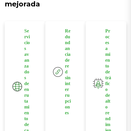
mejorada
Se
Re
Pr
rvi
du
oc
cio
nd
es
s
an
a
av
cia
mi
an
de
en
za
re
to
do
d
de
s
sin
trá
de
int
fic
en
er
o
ru
ru
de
ta
pci
alt
mi
on
o
en
es
re
to
nd
Admite
de
im
tecnologías
ca
ien