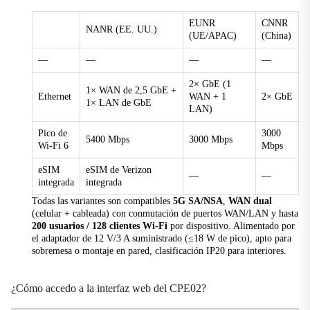
Mecánico
Dimensiones (largo × ancho × alto)
EUNR
CNNR
NANR (EE. UU.)
(UE/APAC)
(China)
105 × 105 × 217 mm (4.13 × 4.13 × 8.54 in)
—
—
—
—
Instalación
De sobremesa o de montaje en pared.
2× GbE (1
1× WAN de 2,5 GbE +
Ethernet
WAN + 1
2× GbE
Protección
1× LAN de GbE
LAN)
IP20
Pico de
3000
5400 Mbps
3000 Mbps
Peso
Wi-Fi 6
Mbps
800 g (1.76 lb)
eSIM
eSIM de Verizon
—
—
integrada
integrada
Ambiente
Todas las variantes son compatibles
5G SA/NSA
,
WAN dual
(celular + cableada) con conmutación de puertos WAN/LAN y hasta
Humedad
200 usuarios / 128 clientes Wi-Fi
por dispositivo. Alimentado por
5 % ~ 95 % HR (sin condensación)
el adaptador de 12 V/3 A suministrado (≤18 W de pico), apto para
sobremesa o montaje en pared, clasificación IP20 para interiores.
Temperatura de funcionamiento
-10 °C ~ +40 °C (14 °F ~ 104 °F)
¿Cómo accedo a la interfaz web del CPE02?
Temperatura de almacenamiento
-40 °C ~ +85 °C (-40 °F ~ 185 °F)