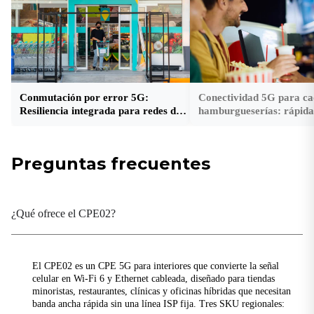
1 × Nano 4FF, 1 × eSIM opcional
Tipo C
Solo depuración
WPS
Conexión Wi-Fi de un solo toque para el cliente
Conmutación por error 5G:
Conectividad 5G para ca
Resiliencia integrada para redes de
hamburgueserías: rápida,
Fuerza
supermercados
lista para escalar.
Aporte
Preguntas frecuentes
12 V / 2 A
Consumo de energía
≤ 15 W
¿Qué ofrece el CPE02?
LEDs
CONDUJO
El CPE02 es un CPE 5G para interiores que convierte la señal
5G, Wi-Fi, Señal, Energía
celular en Wi-Fi 6 y Ethernet cableada, diseñado para tiendas
minoristas, restaurantes, clínicas y oficinas híbridas que necesitan
banda ancha rápida sin una línea ISP fija. Tres SKU regionales: