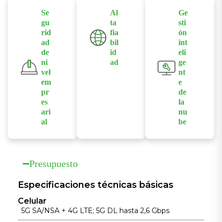
HD sin
un gran ancho
por error 5G y
Se
Al
Ge
interrupciones
de banda.
respaldo WAN
gu
ta
sti
.
para cambiar
rid
fia
ón
automáticame
ad
bil
int
de
id
eli
nte de enlace,
ni
ad
ge
lo que
vel
nt
Fabricado con
garantiza un
em
e
un chipset
acceso
pr
de
Qualcomm y
ininterrumpido
es
la
una disipación
ari
nu
a Internet
de calor
al
be
para la
Protege los
optimizada
Permite el
continuidad
datos con
para garantizar
aprovisionami
del negocio.
cortafuegos
un
ento sin
Presupuesto
robustos y
funcionamient
intervención
múltiples
o estable las
manual y la
Especificaciones técnicas básicas
protocolos
24 horas del
monitorización
Celular
VPN como
día, los 7 días
centralizada a
5G SA/NSA + 4G LTE; 5G DL hasta 2,6 Gbps
IPsec y
de la semana,
través de