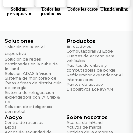
mantenimiento remoto de conectores,
autenticación de dos factores.
Solicitar
Todos los
Todos los casos
Tienda online
presupuesto
productos
Plataforma
Administrador en la nube
Características de red
Soluciones
Productos
Enrutadores
Solución de IA en el
Acceso
Computadoras Al Edge
dispositivo
5G/4G, cableado
Puertas de acceso para
Solución de redes
vehículos
gestionadas en la nube de
Puertas de enlace y
Discado
InHand
computadoras de borde
PPPoE, cellular automatic redial, dual-SIM switching
Solución ADAS InVision
Refrigerador expendedor Al
policy, APN configuration
Sistema de monitoreo de
Interruptores
líneas aéreas de distribución
Puntos de acceso
de energía
Enlaces inteligentes
Dispositivos LoRaWAN
Sistema de refrigeración
Detección de enlaces en tiempo real
expendedora con IA Grab &
Go
Protocolos IP
Solución de inteligencia
IPv4, IPv6
perimetral
Apoyo
Sobre nosotros
Protocolos de red
Centro de recursos
Acerca de InHand
Blogs
Activos de marca
VLAN, DHCP, DNS, filtrado de URL, DDNS,
Avisos de seguridad de
Noticias de la empresa