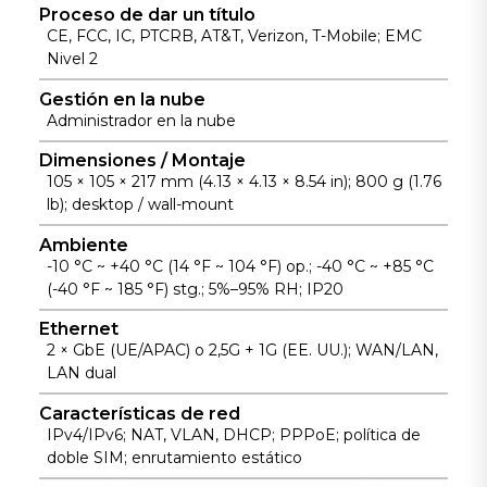
OpenVPN, lo
en entornos
InCloud, lo
Proceso de dar un título
CE, FCC, IC, PTCRB, AT&T, Verizon, T-Mobile; EMC
que garantiza
comerciales
que reduce
Nivel 2
el acceso
complejos.
los fallos de
remoto a
red y simplifica
Gestión en la nube
redes
las
Administrador en la nube
distribuidas.
operaciones
Dimensiones / Montaje
remotas.
105 × 105 × 217 mm (4.13 × 4.13 × 8.54 in); 800 g (1.76
lb); desktop / wall-mount
Ambiente
-10 °C ~ +40 °C (14 °F ~ 104 °F) op.; -40 °C ~ +85 °C
(-40 °F ~ 185 °F) stg.; 5%–95% RH; IP20
Ethernet
2 × GbE (UE/APAC) o 2,5G + 1G (EE. UU.); WAN/LAN,
LAN dual
Características de red
IPv4/IPv6; NAT, VLAN, DHCP; PPPoE; política de
doble SIM; enrutamiento estático