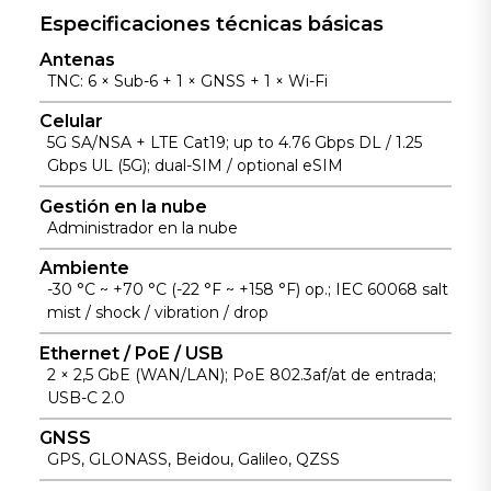
tiempo real
forma remota
(PoE), lo que
Especificaciones técnicas básicas
para una
para aumentar
permite la
gestión
Antenas
la eficiencia
transmisión de
TNC: 6 × Sub-6 + 1 × GNSS + 1 × Wi-Fi
eficiente de
de TI y reducir
datos y
los activos y
las visitas
energía
Celular
su
presenciales.
5G SA/NSA + LTE Cat19; up to 4.76 Gbps DL / 1.25
mediante un
visualización
Gbps UL (5G); dual-SIM / optional eSIM
único cable
en mapas en
para simplificar
Gestión en la nube
la nube.
las
Administrador en la nube
instalaciones
Ambiente
en exteriores.
-30 °C ~ +70 °C (-22 °F ~ +158 °F) op.; IEC 60068 salt
mist / shock / vibration / drop
Ethernet / PoE / USB
2 × 2,5 GbE (WAN/LAN); PoE 802.3af/at de entrada;
USB-C 2.0
GNSS
GPS, GLONASS, Beidou, Galileo, QZSS