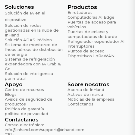
Soluciones
Productos
EFT/Ráfaga
Enrutadores
Solución de IA en el
EN 61000-4-4 Nivel 3
Computadoras Al Edge
dispositivo
Puertas de acceso para
Solución de redes
vehículos
ESD
gestionadas en la nube de
Puertas de enlace y
EN 61000-4-2 Nivel 3
InHand
computadoras de borde
Solución ADAS InVision
Refrigerador expendedor Al
RE/CE
Sistema de monitoreo de
Interruptores
líneas aéreas de distribución
Clase A, margen 3 dB
Puntos de acceso
de energía
Dispositivos LoRaWAN
Sistema de refrigeración
RFI
expendedora con IA Grab &
EN 61000-4-3 Nivel 3
Go
Solución de inteligencia
Aumento
perimetral
Apoyo
Sobre nosotros
EN 61000-4-5 Nivel 3
Centro de recursos
Acerca de InHand
Blogs
Activos de marca
Avisos de seguridad de
Noticias de la empresa
Físico
productos
Contáctanos
Política de garantía
Caída libre
política de privacidad
IEC 60068-2-32
Contáctanos
Correo electrónico:
Choque
info@inhand.com
/
support@inhand.com
IEC 60068-2-27
TEL: