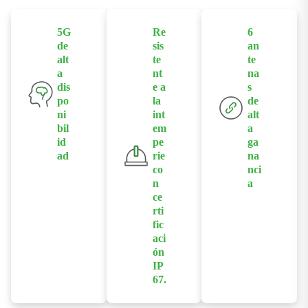
5G
Re
6
de
sis
an
alt
te
te
a
nt
na
dis
e a
s
po
la
de
ni
int
alt
bil
em
a
id
pe
ga
ad
rie
na
co
nci
Ofrece
n
a
conectividad
ce
Optimiza la
5G de alta
rti
recepción de
velocidad con
fic
la señal con
hasta 4,76
aci
potentes
ón
Gbps de
antenas de
IP
descarga y
67.
banda ancha,
1,25 Gbps de
Diseñado con
ampliando la
subida, lo que