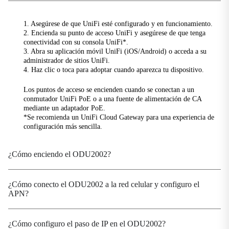
1,6 Gbps de descarga / 200 Mbps de subida
1. Asegúrese de que UniFi esté configurado y en funcionamiento.
2. Encienda su punto de acceso UniFi y asegúrese de que tenga
Fuerza
conectividad con su consola UniFi*.
Aporte
3. Abra su aplicación móvil UniFi (iOS/Android) o acceda a su
administrador de sitios UniFi.
Alimentación a través de Ethernet (PoE) 802.3at
4. Haz clic o toca para adoptar cuando aparezca tu dispositivo.
Consumo de energía
Los puntos de acceso se encienden cuando se conectan a un
≤ 15 W
conmutador UniFi PoE o a una fuente de alimentación de CA
mediante un adaptador PoE.
Mecánico
*Se recomienda un UniFi Cloud Gateway para una experiencia de
configuración más sencilla.
Dimensiones
360 × 220 × 72 mm (14.17 × 8.66 × 2.83 in)
¿Cómo enciendo el ODU2002?
Alojamiento
Metal, sin ventilador
¿Cómo conecto el ODU2002 a la red celular y configuro el
Instalación
APN?
Montaje en pared, montaje en poste
Peso
¿Cómo configuro el paso de IP en el ODU2002?