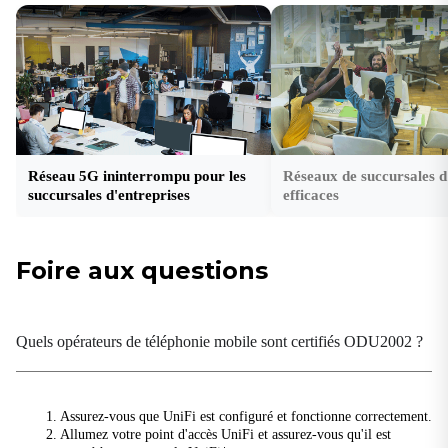
Réinitialiser
Bouton de réinitialisation
SIM
2 × Nano 4FF, branchement à chaud
USB
1 × Type-C 2.0
Réseau 5G ininterrompu pour les
Réseaux de succursales d
succursales d'entreprises
efficaces
Cellulaire
Fréquence de l'antenne 5G
Foire aux questions
600–5000 MHz
Gain d'antenne 5G
6,46 dBi
Quels opérateurs de téléphonie mobile sont certifiés ODU2002 ?
Débit de données
5G : 4,76 Gbit/s en téléchargement / 1,25 Gbit/s en
envoi ; 4G : 1,6 Gbit/s en téléchargement /
1. Assurez-vous que UniFi est configuré et fonctionne correctement.
200 Mbit/s en envoi
2. Allumez votre point d'accès UniFi et assurez-vous qu'il est