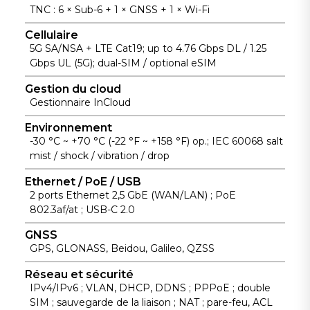
transmission
niveau les
actifs et un
TNC : 6 × Sub-6 + 1 × GNSS + 1 × Wi-Fi
de données
appareils à
déploiement
et d'énergie
Cellulaire
distance pour
visualisé sur
5G SA/NSA + LTE Cat19; up to 4.76 Gbps DL / 1.25
via un seul
optimiser
des cartes en
Gbps UL (5G); dual-SIM / optional eSIM
câble pour
l'efficacité
nuage.
des
informatique
Gestion du cloud
installations
Gestionnaire InCloud
et réduire les
extérieures
interventions
Environnement
simplifiées.
sur site.
-30 °C ~ +70 °C (-22 °F ~ +158 °F) op.; IEC 60068 salt
mist / shock / vibration / drop
Ethernet / PoE / USB
2 ports Ethernet 2,5 GbE (WAN/LAN) ; PoE
802.3af/at ; USB-C 2.0
GNSS
GPS, GLONASS, Beidou, Galileo, QZSS
Réseau et sécurité
IPv4/IPv6 ; VLAN, DHCP, DDNS ; PPPoE ; double
SIM ; sauvegarde de la liaison ; NAT ; pare-feu, ACL