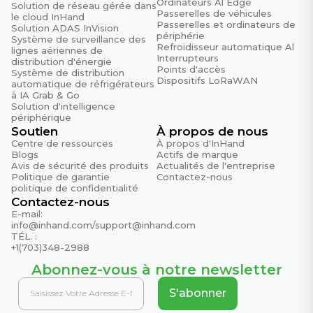
Ordinateurs Al Edge
Solution de réseau gérée dans
EN 61000-4-4 Niveau 3
Passerelles de véhicules
le cloud InHand
Passerelles et ordinateurs de
Solution ADAS InVision
ESD
périphérie
Système de surveillance des
Refroidisseur automatique Al
EN 61000-4-2 Niveau 3
lignes aériennes de
Interrupteurs
distribution d'énergie
Points d'accès
Système de distribution
RE/CE
Dispositifs LoRaWAN
automatique de réfrigérateurs
Classe A, marge de 3 dB
à IA Grab & Go
Solution d'intelligence
RFI
périphérique
EN 61000-4-3 Niveau 3
Soutien
À propos de nous
Centre de ressources
À propos d'InHand
Surtension
Blogs
Actifs de marque
Avis de sécurité des produits
Actualités de l'entreprise
EN 61000-4-5 Niveau 3
Politique de garantie
Contactez-nous
politique de confidentialité
Contactez-nous
Physique
E-mail:
info@inhand.com
/
support@inhand.com
Chute libre
TÉL. :
CEI 60068-2-32
+1(703)348-2988
Abonnez-vous à notre newsletter
Choc
CEI 60068-2-27
S'abonner
Vibration