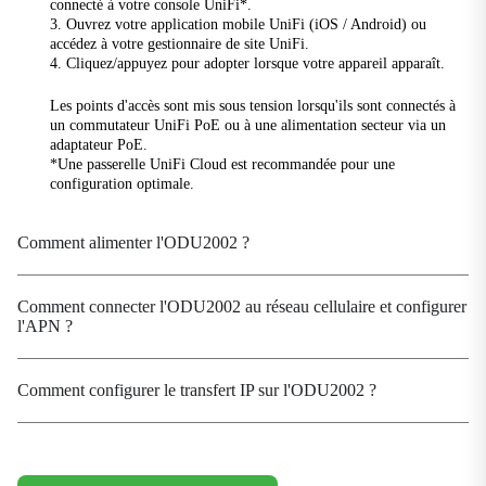
connecté à votre console UniFi*.
3. Ouvrez votre application mobile UniFi (iOS / Android) ou
Pouvoir
accédez à votre gestionnaire de site UniFi.
4. Cliquez/appuyez pour adopter lorsque votre appareil apparaît.
Saisir
Alimentation par Ethernet (PoE) 802.3at
Les points d'accès sont mis sous tension lorsqu'ils sont connectés à
un commutateur UniFi PoE ou à une alimentation secteur via un
Consommation d'énergie
adaptateur PoE.
≤ 15 W
*Une passerelle UniFi Cloud est recommandée pour une
configuration optimale.
Mécanique
Comment alimenter l'ODU2002 ?
Dimensions
360 × 220 × 72 mm (14.17 × 8.66 × 2.83 in)
Logement
Comment connecter l'ODU2002 au réseau cellulaire et configurer
l'APN ?
Métal, sans ventilateur
Installation
fixation murale, fixation sur poteau
Comment configurer le transfert IP sur l'ODU2002 ?
Poids
2.87 kg (6.33 lb)