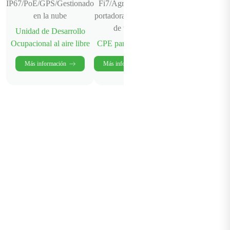
IP67/PoE/GPS/Gestionado
Fi7/Agregación de
en la nube
portadoras/Modelado
de tráfico
Unidad de Desarrollo
Ocupacional al aire libre
CPE para interiores
Más información
Más información