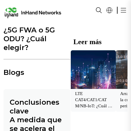
¿5G FWA o 5G
ODU? ¿Cuál
Leer más
elegir?
Blogs
LTE
Arran
CAT4/CAT1/CAT
la co
Conclusiones
M/NB-IoT: ¿Cuál es
perime
clave
su alternativa a las
garan
A medida que
soluciones 2G/3G?
integr
dispos
se acelera el