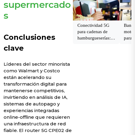
supermercado
s
Conectividad 5G
Banda
para cadenas de
motor
Conclusiones
hamburgueserías:
para 
rápida, fiable y lista
ofici
clave
para escalar.
Líderes del sector minorista
como Walmart y Costco
están acelerando su
transformación digital para
mantenerse competitivos,
invirtiendo en análisis de IA,
sistemas de autopago y
experiencias integradas
online-offline que requieren
una infraestructura de red
fiable. El router 5G CPE02 de