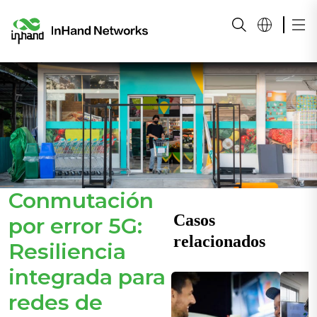
Conmutación
Casos
por error 5G:
relacionados
Resiliencia
integrada para
redes de