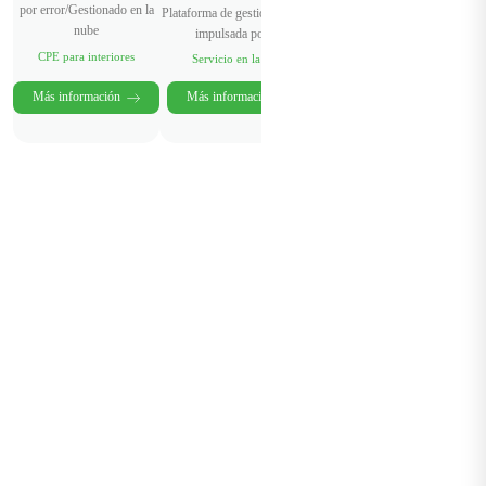
por error/Gestionado en la
Plataforma de gestión de redes
nube
impulsada por IA
CPE para interiores
Servicio en la nube
Más información
Más información