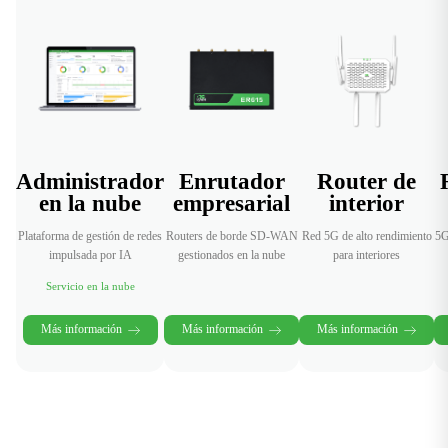
pérdidas de
implementaci
ingresos
ón.
durante fallos
de red.
Administrador
Enrutador
Router de
en la nube
empresarial
interior
Plataforma de gestión de redes
Routers de borde SD-WAN
Red 5G de alto rendimiento
5G
impulsada por IA
gestionados en la nube
para interiores
Servicio en la nube
Más información
Más información
Más información