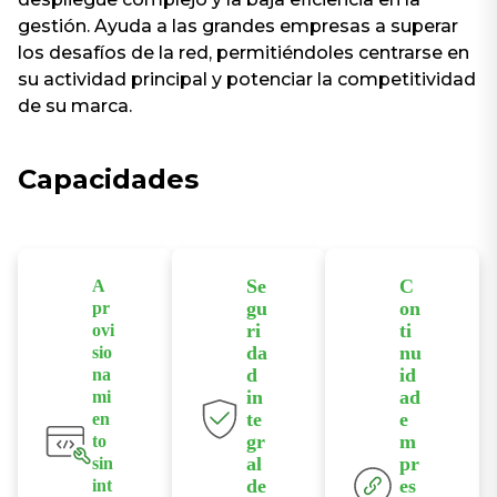
gestión. Ayuda a las grandes empresas a superar
los desafíos de la red, permitiéndoles centrarse en
su actividad principal y potenciar la competitividad
de su marca.
Capacidades
Se
C
A
gu
on
pr
ri
ti
ovi
da
nu
sio
d
id
na
in
ad
mi
te
e
en
gr
m
to
al
pr
sin
de
es
int