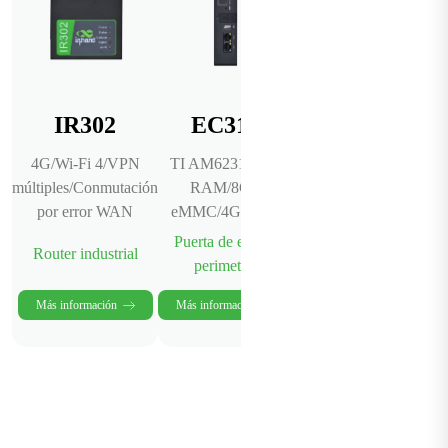
IR302
EC312
IG502
4G/Wi-Fi 4/VPN
TI AM6231/1GB
Protocolos
múltiples/Conmutación
RAM/8GB
4G/Eth/Serial y
por error WAN
eMMC/4G/Wi-Fi
E/S/80+
Puerta de enlace
Puerta de enlace
Router industrial
perimetral
perimetral
Más información
Más información
Más información