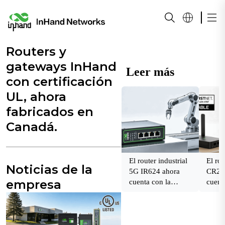
Routers y
gateways InHand
Leer más
con certificación
UL, ahora
fabricados en
Canadá.
El router industrial
El rou
Noticias de la
5G IR624 ahora
CR202
empresa
cuenta con la
cuent
certificación de T-
certif
Mobile.
AT&T
compa
First