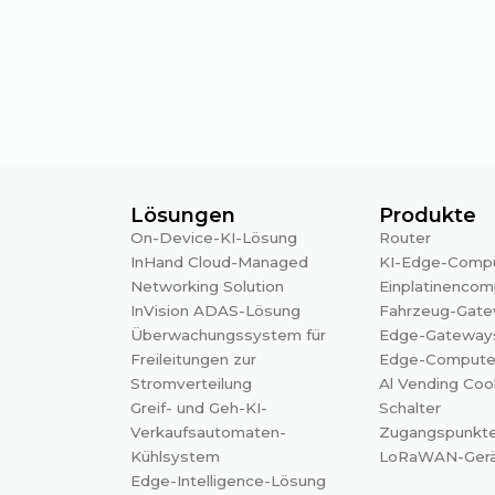
Lösungen
Produkte
On-Device-KI-Lösung
Router
InHand Cloud-Managed
KI-Edge-Comp
Networking Solution
Einplatinencom
InVision ADAS-Lösung
Fahrzeug-Gat
Überwachungssystem für
Edge-Gateway
Freileitungen zur
Edge-Compute
Stromverteilung
Al Vending Coo
Greif- und Geh-KI-
Schalter
Verkaufsautomaten-
Zugangspunkt
Kühlsystem
LoRaWAN-Ger
Edge-Intelligence-Lösung