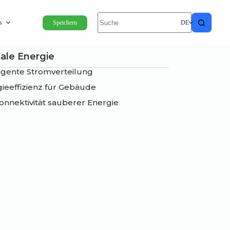
s
Speichern
DE
tale Energie
ligente Stromverteilung
ieeffizienz für Gebäude
onnektivität sauberer Energie