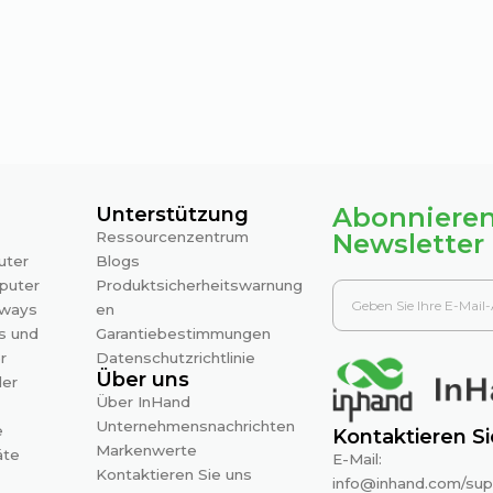
Abonnieren
Unterstützung
Ressourcenzentrum
Newsletter
uter
Blogs
puter
Produktsicherheitswarnung
eways
en
s und
Garantiebestimmungen
r
Datenschutzrichtlinie
Über uns
ler
Über InHand
Unternehmensnachrichten
e
Kontaktieren Si
Markenwerte
äte
E-Mail:
Kontaktieren Sie uns
info@inhand.com
/
sup