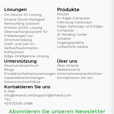
Lösungen
Produkte
Router
On-Device-KI-Lösung
KI-Edge-Computer
InHand Cloud-Managed
Fahrzeug-Gateways
Networking Solution
Edge-Gateways und Edge-
InVision ADAS-Lösung
Computer
Überwachungssystem für
Al Vending Cooler
Freileitungen zur
Schalter
Stromverteilung
Zugangspunkte
Greif- und Geh-KI-
LoRaWAN-Geräte
Verkaufsautomaten-
Kühlsystem
Edge-Intelligence-Lösung
Unterstützung
Über uns
Ressourcenzentrum
Über InHand
Blogs
Markenwerte
Produktsicherheitswarnungen
Unternehmensnachrichten
Garantiebestimmungen
Kontaktieren Sie uns
Datenschutzrichtlinie
Kontaktieren Sie uns
E-Mail:
info@inhand.com
/
support@inhand.com
TEL:
+1(703)348-2988
Abonnieren Sie unseren Newsletter