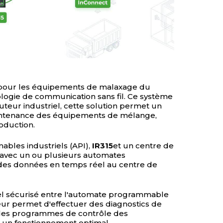
 pour les équipements de malaxage du
ogie de communication sans fil. Ce système
uteur industriel, cette solution permet un
maintenance des équipements de mélange,
oduction.
bles industriels (API),
IR315
et un centre de
x avec un ou plusieurs automates
 des données en temps réel au centre de
el sécurisé entre l'automate programmable
leur permet d'effectuer des diagnostics de
s des programmes de contrôle des
i un fonctionnement optimal.