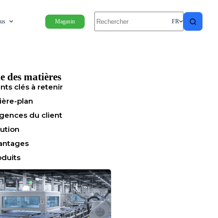
ous
Magasin
FR
e des matières
nts clés à retenir
ière-plan
igences du client
lution
antages
oduits