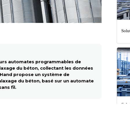
Solu
sieurs automates programmables de
axage du béton, collectant les données
 InHand propose un système de
alaxage du béton, basé sur un automate
ns fil.
Solu
pour