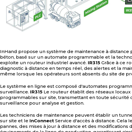
InHand propose un système de maintenance à distance
béton, basé sur un automate programmable et la technol
exploite un routeur industriel avancé.
IR315
Grâce à ce ro
diagnostic à distance en temps réel, des alertes et la 
même lorsque les opérateurs sont absents du site de pr
Le système en ligne est composé d'automates programma
surveillance.
IR315
Le routeur établit des réseaux locau
programmables sur site, transmettant en toute sécurité
surveillance pour analyse et gestion.
Les techniciens de maintenance peuvent établir un tunn
sur site et le
InConnect
Service d'accès à distance. Cela 
pannes, des mises à jour à distance et des modification
équipements de la ligne de production, garantissant ains