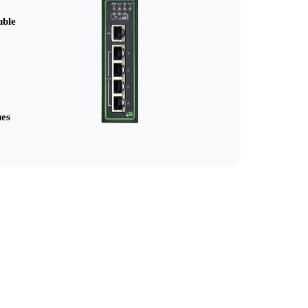
uble
ues