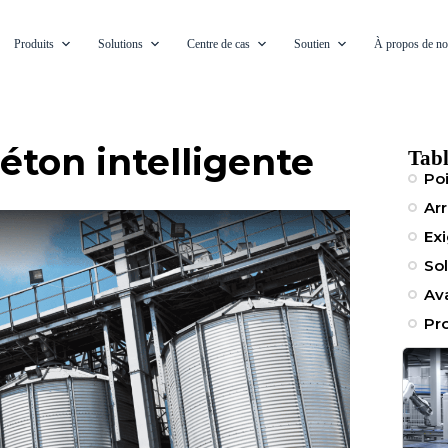
Produits
Solutions
Centre de cas
Soutien
À propos de n
éton intelligente
Tabl
Poi
Arr
Ex
So
Av
Pr