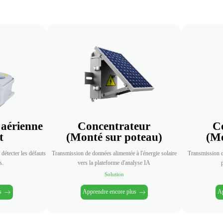
 aérienne
Concentrateur
C
t
(Monté sur poteau)
(Mo
 détecter les défauts
Transmission de données alimentée à l'énergie solaire
Transmission d
s.
vers la plateforme d'analyse IA
Solution
s
Apprendre encore plus
Ap