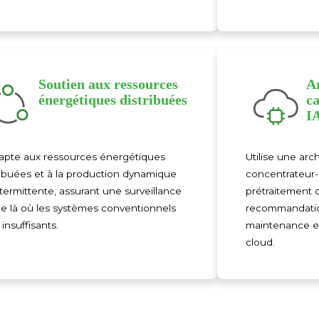
Soutien aux ressources
A
énergétiques distribuées
c
I
apte aux ressources énergétiques
Utilise une arc
ribuées et à la production dynamique
concentrateur-
ntermittente, assurant une surveillance
prétraitement c
le là où les systèmes conventionnels
recommandation
 insuffisants.
maintenance ex
cloud.