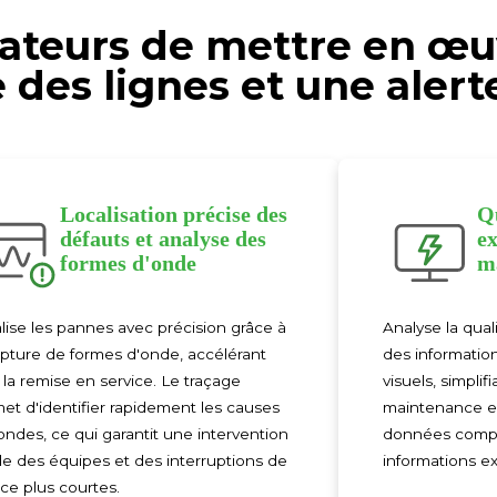
sateurs de mettre en œu
 des lignes et une aler
Localisation précise des
Qu
défauts et analyse des
ex
formes d'onde
m
lise les pannes avec précision grâce à
Analyse la quali
apture de formes d'onde, accélérant
des informatio
i la remise en service. Le traçage
visuels, simplifi
et d'identifier rapidement les causes
maintenance e
ondes, ce qui garantit une intervention
données compl
de des équipes et des interruptions de
informations ex
ice plus courtes.