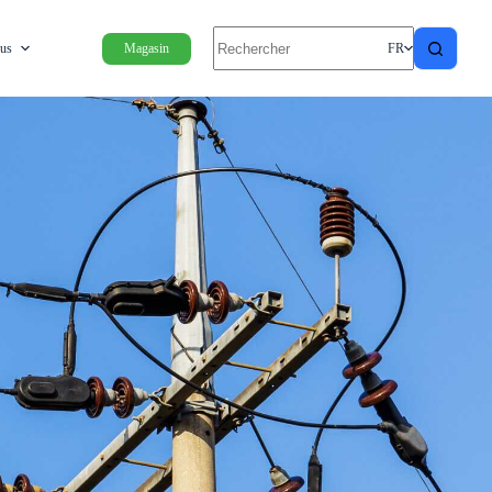
ous
Magasin
FR