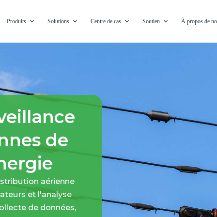
Produits
Solutions
Centre de cas
Soutien
À propos de n
eillance
ennes de
nergie
istribution aérienne
ateurs et l'analyse
ollecte de données,