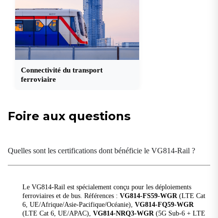
2 x Mini SIM (2FF)
Positionnement par satellite
ADR
2% de distance parcourue sans GNSS
Connectivité du transport
Calcul à l'estime
ferroviaire
Accéléromètre et gyroscope intégrés
Récepteur GNSS
GPS, GLONASS, Galileo, Beidou
Foire aux questions
Précision de la position
2,5 m CEP
Quelles sont les certifications dont bénéficie le VG814-Rail ?
Sensibilité du suivi
-160 dBm
Taux de mise à jour
Le VG814-Rail est spécialement conçu pour les déploiements
Max 10 Hz
ferroviaires et de bus. Références :
VG814-FS59-WGR
(LTE Cat
6, UE/Afrique/Asie-Pacifique/Océanie),
VG814-FQ59-WGR
(LTE Cat 6, UE/APAC),
VG814-NRQ3-WGR
(5G Sub-6 + LTE
Interfaces véhicule