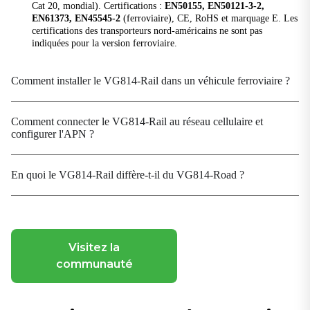
Cat 20, mondial). Certifications :
EN50155, EN50121-3-2,
EN61373, EN45545-2
(ferroviaire), CE, RoHS et marquage E. Les
Bus CAN
certifications des transporteurs nord-américains ne sont pas
1 x CAN 2.0B + 1 x CAN 2.0B (FMS)
indiquées pour la version ferroviaire.
E/S
11 x DI, 4 x DO
Comment installer le VG814-Rail dans un véhicule ferroviaire ?
En série
2 x RS-232, 1 x RS-485
Comment connecter le VG814-Rail au réseau cellulaire et
configurer l'APN ?
USB
1 port USB 3.0 (Type-A)
En quoi le VG814-Rail diffère-t-il du VG814-Road ?
Wi-Fi
Fréquence
Double bande 2,4/5 GHz
Visitez la
Débit maximal
communauté
2,4 GHz : 17 dBm ; 5 GHz : 17 dBm
MIMO
2 x 2 MU-MIMO