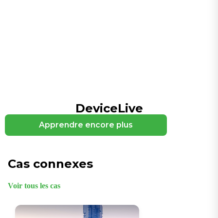
8 Go eMMC
Fréquence
717 MHz
BÉLIER
1 Go DDR3L
Réseaux cellulaires et de mise en
réseau
DeviceLive
Connecteur d'antenne
Apprendre encore plus
TNC
Cellulaire
5G SA/NSA (Sub-6), LTE Cat.6/Cat.4
Cas connexes
Ethernet
4 ports Ethernet Gigabit, connecteur femelle M12 à
Voir tous les cas
codage X
SIM