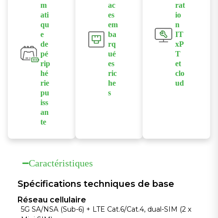
EN45545-2.
navigation à
m
ac
rat
Wi-Fi des
Comprend
l'estime
ati
es
io
passagers, les
qu
em
n
des
assure un suivi
systèmes
e
ba
IT
connecteurs
précis de la
d'information
de
rq
xP
M12 et TNC
position des
pé
ué
T
des passagers
robustes,
trains, même
rip
es
et
(PIS) et la
spécialement
dans les
hé
ric
clo
vidéosurveillan
rie
he
ud
conçus pour
tunnels ou les
ce en temps
pu
s
Compatible
les
zones à faible
réel.
iss
Doté de 4
avec
environnemen
signal.
an
ports Gigabit
l'architecture
ts ferroviaires.
te
Ethernet M12,
ITxPT pour
Doté d'une
RS232/485 et
une
puissance de
d'E/S
interopérabilit
calcul haute
Caractéristiques
numériques
é optimale.
performance
pour
Prêt pour une
intégrée pour
Spécifications techniques de base
connecter en
intégration
la prise en
toute
transparente
Réseau cellulaire
charge de
transparence
5G SA/NSA (Sub-6) + LTE Cat.6/Cat.4, dual-SIM (2 x
avec Azure,
Python et