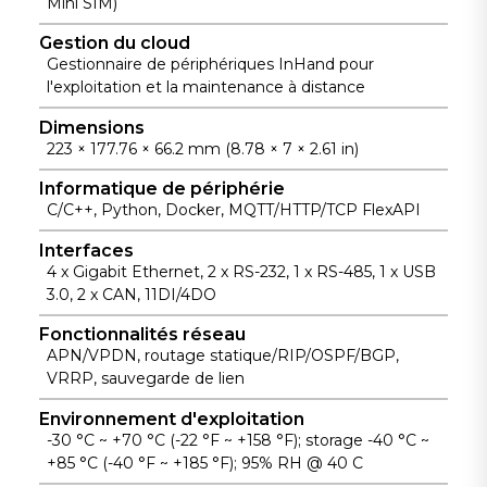
Mini SIM)
les systèmes
AWS IoT et les
Docker, il
de
plateformes
Gestion du cloud
permet le
vidéosurveillan
de gestion de
Gestionnaire de périphériques InHand pour
développeme
ce, d'affichage
l'exploitation et la maintenance à distance
flottes.
nt
numérique et
d'applications
Dimensions
les capteurs.
223 × 177.76 × 66.2 mm (8.78 × 7 × 2.61 in)
personnalisée
s et le
Informatique de périphérie
traitement
C/C++, Python, Docker, MQTT/HTTP/TCP FlexAPI
local des
Interfaces
données à
4 x Gigabit Ethernet, 2 x RS-232, 1 x RS-485, 1 x USB
bord du train.
3.0, 2 x CAN, 11DI/4DO
Fonctionnalités réseau
APN/VPDN, routage statique/RIP/OSPF/BGP,
VRRP, sauvegarde de lien
Environnement d'exploitation
-30 °C ~ +70 °C (-22 °F ~ +158 °F); storage -40 °C ~
+85 °C (-40 °F ~ +185 °F); 95% RH @ 40 C