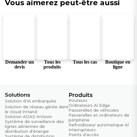
Vous aimerez peut-être aussi
Protocole
Wi-Fi 5
Mode de fonctionnement
AP / Client
Pouvoir
Tension d'entrée
Demander un
Tous les
Tous les cas
Boutique en
9-36 V CC
devis
produits
ligne
Puissance de fonctionnement
16,00 W (moyenne, pleine charge RF)
Puissance de crête
Solutions
Produits
20,0 W (charge RF maximale)
Routeurs
Solution d'IA embarquée
Ordinateurs Al Edge
Solution de réseau gérée dans
Passerelles de véhicules
Définition de l'épingle
le cloud InHand
Passerelles et ordinateurs de
Solution ADAS InVision
V+, V-, Allumage, NC (4 broches)
périphérie
Système de surveillance des
Refroidisseur automatique Al
lignes aériennes de
Connecteur d'alimentation
Interrupteurs
distribution d'énergie
M12 mâle codé A
Points d'accès
Système de distribution