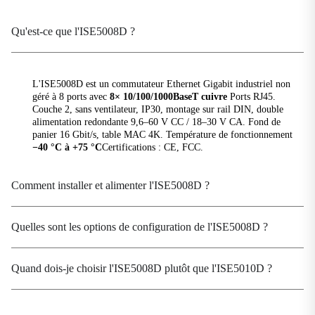
tempêtes de diffusion (BSP)
Taille du tableau MAC
Qu'est-ce que l'ISE5008D ?
4K
Taille du tampon de paquets
1,5 Mbits
L'ISE5008D est un commutateur Ethernet Gigabit industriel non
géré à 8 ports avec
8× 10/100/1000BaseT cuivre
Ports RJ45.
Type de traitement
Couche 2, sans ventilateur, IP30, montage sur rail DIN, double
Stockage et retransmission
alimentation redondante 9,6–60 V CC / 18–30 V CA. Fond de
panier 16 Gbit/s, table MAC 4K. Température de fonctionnement
Délai de commutation
−40 °C à +75 °C
Certifications : CE, FCC.
<10 μs
Comment installer et alimenter l'ISE5008D ?
Paramètres de puissance
Tension de fonctionnement
Quelles sont les options de configuration de l'ISE5008D ?
9,6–60 V CC et 18–30 V CA
Protection contre les surintensités
Quand dois-je choisir l'ISE5008D plutôt que l'ISE5010D ?
Soutenu
Consommation d'énergie
5 W