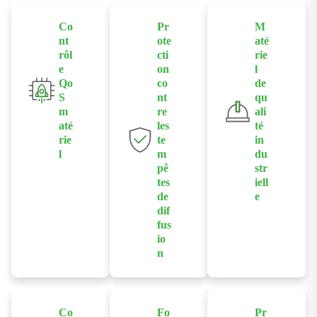
Co
Pr
M
nt
ote
até
rôl
cti
rie
e
on
l
Qo
co
de
S
nt
qu
m
re
ali
até
les
té
rie
te
in
l
m
du
pê
str
Permet aux
tes
iell
utilisateurs
de
e
d'activer ou
dif
Conçu avec
de désactiver
fus
des puces de
les fonctions
io
qualité
n
QoS via des
industrielle et
Prend en
commutateurs
un boîtier
charge la
DIP en façade
robuste en
protection
afin de
Co
Fo
Pr
aluminium