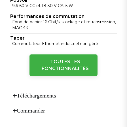
Pouvoir
9,6-60 V CC et 18-30 V CA, 5 W
Performances de commutation
Fond de panier 16 Gbit/s, stockage et retransmission,
MAC 4K
Taper
Commutateur Ethernet industriel non géré
Performance physique
TOUTES LES
FONCTIONNALITÉS
Méthode de refroidissement
Refroidissement sans ventilateur
Dimensions (L × P × H)
40 mm × 100 mm × 61,8 mm
Téléchargements
Enceinte
Boîtier métallique sans soudure entièrement fermé
Commander
Humidité
5 ~ 95% (sans condensation)