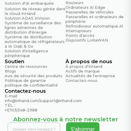
Routeurs
Solution d'IA embarquée
Ordinateurs Al Edge
Période de garantie
Solution de réseau gérée dans
Passerelles de véhicules
le cloud InHand
5 ans
Passerelles et ordinateurs de
Solution ADAS InVision
périphérie
Système de surveillance des
Refroidisseur automatique Al
lignes aériennes de
Réglages des commutateurs DIP
Interrupteurs
distribution d'énergie
Points d'accès
Système de distribution
Protection contre les orages de diffusion
Dispositifs LoRaWAN
automatique de réfrigérateurs
(BSP) – Désactivée
à IA Grab & Go
Solution d'intelligence
Désactive la fonction de protection contre les
périphérique
tempêtes de diffusion
Soutien
À propos de nous
Centre de ressources
À propos d'InHand
Protection contre les orages de diffusion
Blogs
Actifs de marque
(BSP) – Activé
Avis de sécurité des produits
Actualités de l'entreprise
Active la protection contre les tempêtes de diffusion
Politique de garantie
Contactez-nous
politique de confidentialité
pour tous les ports (autorise un maximum de 200
Contactez-nous
paquets de diffusion par seconde).
E-mail:
info@inhand.com
/
support@inhand.com
Qualité de service (QoS) – Désactivée
TÉL. :
Désactive la fonction QoS
+1(703)348-2988
Abonnez-vous à notre newsletter
Qualité de service (QoS) – Sur
Active la fonction QoS et traite les priorités des
S'abonner
paquets dans deux files d'attente WRR. Priorité 7, 6,