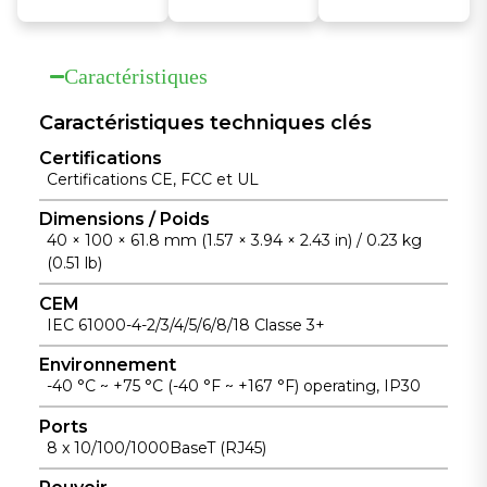
Permet un
avec un
surcharges et
fonctionneme
boîtier en
les
nt sans
aluminium
Caractéristiques
surtensions
ventilateur sur
moulé sous
pour un
une large
pression pour
Caractéristiques techniques clés
fonctionneme
plage de
une
nt industriel
Certifications
températures
installation
Certifications CE, FCC et UL
fiable.
allant de -40
facile et une
°C à +75 °C
Dimensions / Poids
dissipation
40 × 100 × 61.8 mm (1.57 × 3.94 × 2.43 in) / 0.23 kg
pour les
thermique
(0.51 lb)
installations
fiable.
industrielles
CEM
sans
IEC 61000-4-2/3/4/5/6/8/18 Classe 3+
surveillance.
Environnement
-40 °C ~ +75 °C (-40 °F ~ +167 °F) operating, IP30
Ports
8 x 10/100/1000BaseT (RJ45)