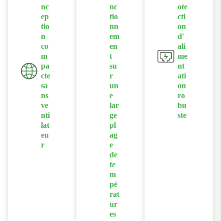
contre les
prioriser le
nc
nc
ote
moulé sous
tempêtes de
trafic pour des
ep
tio
cti
pression pour
diffusion
tio
nn
on
applications
un
n
em
d'
activée par les
industrielles
fonctionneme
co
en
ali
commutateurs
spécifiques.
m
t
me
nt fiable dans
matériels afin
pa
su
nt
des
de prévenir le
cte
r
ati
environnemen
trafic excessif
sa
un
on
ts difficiles.
ns
e
ro
et d'améliorer
ve
lar
bu
la stabilité du
nti
ge
ste
réseau.
lat
pl
Prend en
eu
ag
charge une
r
e
large gamme
de
Il présente
d'alimentation
te
une
s CA et CC
m
conception
pé
avec
compacte et
rat
protection
sans
ur
intégrée
es
ventilateur,
contre les