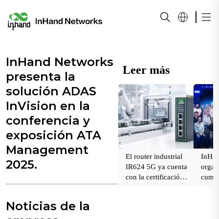
InHand Networks
Leer más
presenta la
solución ADAS
InVision en la
conferencia y
exposición ATA
Management
El router industrial
InHan
2025.
IR624 5G ya cuenta
organ
con la certificación
cumbr
de 3 importantes
Norte
operadores
Noticias de la
estadounidenses.