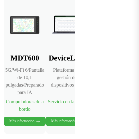
MDT600
DeviceLive
5G/Wi-Fi 6/Pantalla
Plataforma de
de 10,1
gestión de
pulgadas/Preparado
dispositivos IoT
para IA
Computadoras de a
Servicio en la nube
bordo
Más información
Más información