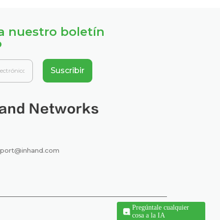
a nuestro boletín
o
Suscribir
port@inhand.com
Pregúntale cualquier
cosa a la IA