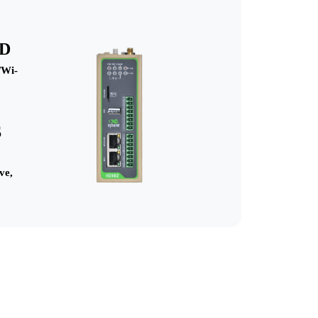
D
/Wi-
S
ve,