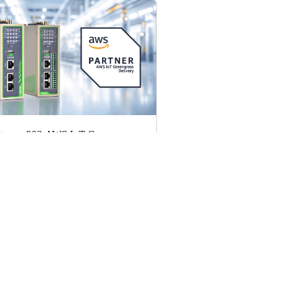
teway902 AWS IoT Greengrass
ficado