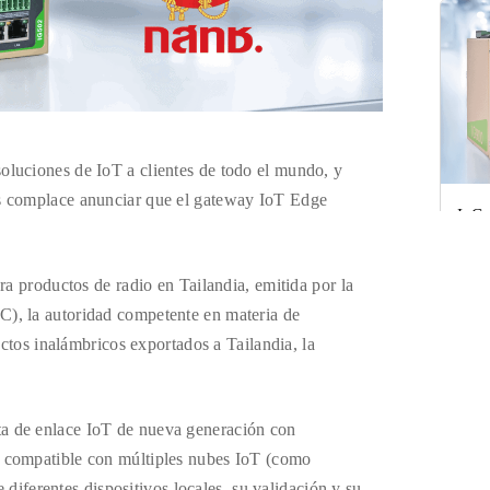
luciones de IoT a clientes de todo el mundo, y
s complace anunciar que el gateway IoT Edge
InGa
cali
a productos de radio en Tailandia, emitida por la
, la autoridad competente en materia de
ctos inalámbricos exportados a Tailandia, la
a de enlace IoT de nueva generación con
 compatible con múltiples nubes IoT (como
 diferentes dispositivos locales, su validación y su