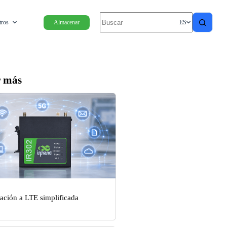
tros
Almacenar
ES
r más
ación a LTE simplificada