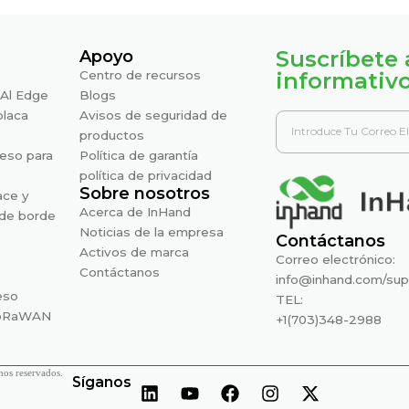
Suscríbete 
Apoyo
Centro de recursos
informativ
Al Edge
Blogs
placa
Avisos de seguridad de
productos
eso para
Política de garantía
política de privacidad
Sobre nosotros
ace y
Acerca de InHand
de borde
Noticias de la empresa
Contáctanos
Activos de marca
Correo electrónico:
Contáctanos
info@inhand.com
/
sup
eso
TEL:
LoRaWAN
+1(703)348-2988
os reservados.
Síganos