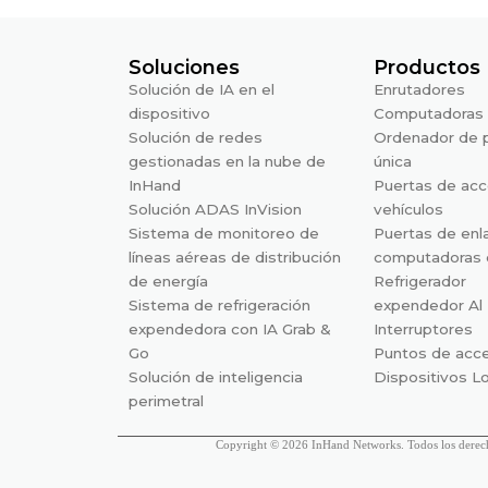
Soluciones
Productos
Solución de IA en el
Enrutadores
dispositivo
Computadoras 
Solución de redes
Ordenador de 
gestionadas en la nube de
única
InHand
Puertas de acc
Solución ADAS InVision
vehículos
Sistema de monitoreo de
Puertas de enl
líneas aéreas de distribución
computadoras 
de energía
Refrigerador
Sistema de refrigeración
expendedor Al
expendedora con IA Grab &
Interruptores
Go
Puntos de acc
Solución de inteligencia
Dispositivos 
perimetral
Copyright © 2026 InHand Networks. Todos los derech