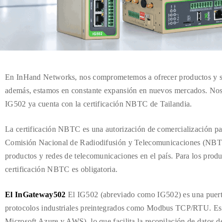
En InHand Networks, nos comprometemos a ofrecer productos y so
además, estamos en constante expansión en nuevos mercados. No
IG502 ya cuenta con la certificación NBTC de Tailandia.
La certificación NBTC es una autorización de comercialización par
Comisión Nacional de Radiodifusión y Telecomunicaciones (NBTC)
productos y redes de telecomunicaciones en el país. Para los produ
certificación NBTC es obligatoria.
El InGateway502
El IG502 (abreviado como IG502) es una puert
protocolos industriales preintegrados como Modbus TCP/RTU. Es
Microsoft Azure y AWS), lo que facilita la recopilación de datos de