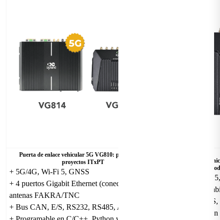
Puerta de enlace vehicular 5G VG810: para nuevos
Puerta de enlace vehi
proyectos ITxPT
mod
+ 5G/4G, Wi-Fi 5, GNSS
+ 5G/4G, Wi-Fi 
+ 4 puertos Gigabit Ethernet (conector M12),
+ 4 puertos Gigabi
antenas FAKRA/TNC
+ Bus CAN, E/S,
+ Bus CAN, E/S, RS232, RS485, Audio/voz
+ Programable en
+ Programable en C/C++, Python y Docker