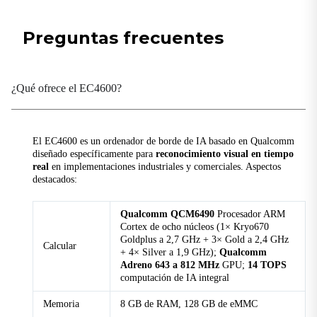
Batería de respaldo
1 × interfaz de batería de respaldo
Preguntas frecuentes
Fuente de alimentación de la cámara
4 × interfaz redonda blanca (Ø5,5 × 2,1), 5 W
Puerto Ethernet
¿Qué ofrece el EC4600?
6 × 10/100 Mbps
GPIO
2 × SALIDA
El EC4600 es un ordenador de borde de IA basado en Qualcomm
diseñado específicamente para
reconocimiento visual en tiempo
HDMI
real
en implementaciones industriales y comerciales. Aspectos
1 × HDMI
destacados:
NTC
Qualcomm QCM6490
Procesador ARM
1 × sensor de temperatura NTC
Cortex de ocho núcleos (1× Kryo670
Goldplus a 2,7 GHz + 3× Gold a 2,4 GHz
Botón de encendido
Calcular
+ 4× Silver a 1,9 GHz);
Qualcomm
1 × Potencia
Adreno 643 a 812 MHz
GPU;
14 TOPS
computación de IA integral
Puerto serie
2 × RS-232 (DB9); 2 × RS-485 (uno de 4 pines con
Memoria
8 GB de RAM, 128 GB de eMMC
alimentación, uno de 3 pines como terminal