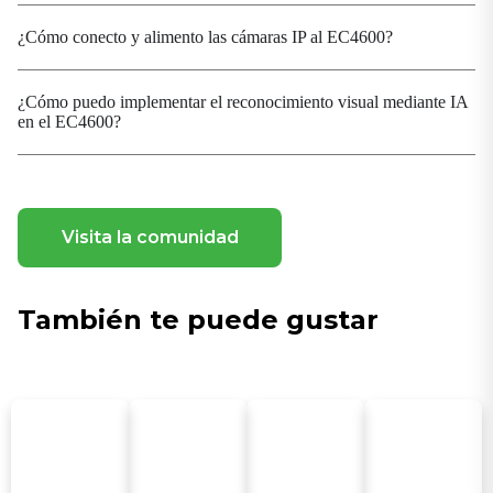
Mecánico
¿Cómo conecto y alimento las cámaras IP al EC4600?
Enfriamiento
Sin ventilador
¿Cómo puedo implementar el reconocimiento visual mediante IA
Dimensiones (Ancho × Profundidad × Alto)
en el EC4600?
190 × 143 × 40 mm (incluidas las piezas de
instalación)
Alojamiento
Metal
Visita la comunidad
Protección contra la entrada de agua
IP40
También te puede gustar
Montaje
Montaje en pared
Ambiental
Humedad ambiental
5 ~ 95 % HR (sin condensación)