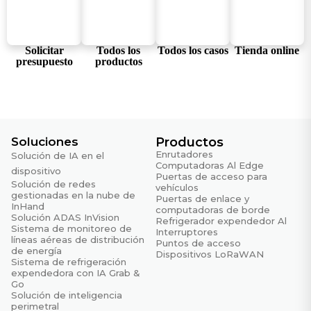
Temperatura de funcionamiento
-10 °C ~ +60 °C
Temperatura de almacenamiento
Solicitar
Todos los
Todos los casos
Tienda online
-40 °C ~ +85 °C
presupuesto
productos
Físico
EFT
Nivel 2
Soluciones
Productos
Enrutadores
ESD
Solución de IA en el
Computadoras Al Edge
Nivel 2
dispositivo
Puertas de acceso para
Solución de redes
vehículos
Caída libre
gestionadas en la nube de
Puertas de enlace y
InHand
IEC 60068-2-32
computadoras de borde
Solución ADAS InVision
Refrigerador expendedor Al
Sistema de monitoreo de
Interruptores
Choque
líneas aéreas de distribución
Puntos de acceso
IEC 60068-2-27
de energía
Dispositivos LoRaWAN
Sistema de refrigeración
Aumento
expendedora con IA Grab &
Go
Nivel 2
Solución de inteligencia
perimetral