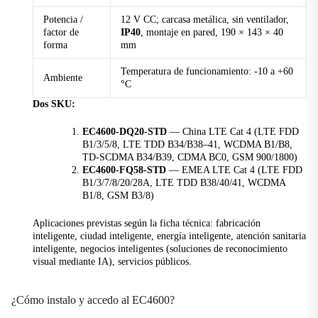
Indicadores LED
Potencia /
12 V CC; carcasa metálica, sin ventilador,
3G/4G
factor de
IP40
, montaje en pared, 190 × 143 × 40
El indicador celular permanece siempre encendido
forma
mm
cuando la conexión es normal.
Temperatura de funcionamiento: -10 a +60
Ambiente
Fuerza
°C
Indicador de alimentación, siempre encendido
Dos SKU:
después de encender el dispositivo.
EC4600-DQ20-STD
— China LTE Cat 4 (LTE FDD
Estado
B1/3/5/8, LTE TDD B34/B38–41, WCDMA B1/B8,
El indicador de estado parpadea durante el
TD-SCDMA B34/B39, CDMA BC0, GSM 900/1800)
funcionamiento normal.
EC4600-FQ58-STD
— EMEA LTE Cat 4 (LTE FDD
B1/3/7/8/20/28A, LTE TDD B38/40/41, WCDMA
LED de usuario
B1/8, GSM B3/8)
4 × LED
Aplicaciones previstas según la ficha técnica: fabricación
inteligente, ciudad inteligente, energía inteligente, atención sanitaria
Fuerza
inteligente, negocios inteligentes (soluciones de reconocimiento
visual mediante IA), servicios públicos.
Entrada de potencia
12 V CC
¿Cómo instalo y accedo al EC4600?