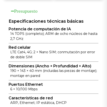
hardware/software,
temperatura
detección de enlace,
Presupuesto
BAT
Especificaciones técnicas básicas
Potencia de computación de IA
14 TOPS (completo); ARM de ocho núcleos de hasta
2,7 GHz
Red celular
LTE Cat4, 4G; 2 × Nano SIM; conmutación por error
de doble SIM
Dimensiones (Ancho × Profundidad × Alto)
190 × 143 × 40 mm (incluidas las piezas de montaje);
montaje en pared
Puertos Ethernet
6 × 10/100 Mbps
Características de red
ARP, Ethernet; IP estática, DHCP