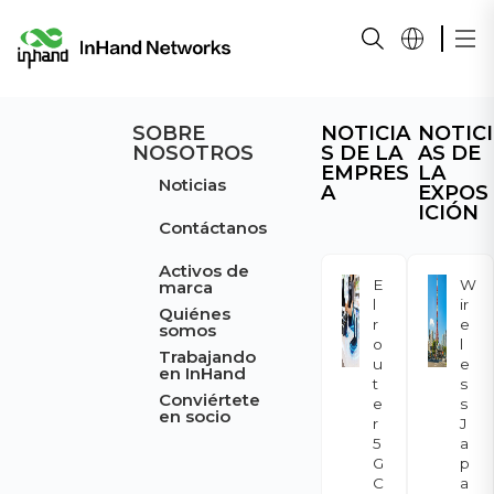
SOBRE
NOTICIA
NOTICI
NOSOTROS
S DE LA
AS DE
EMPRES
LA
Noticias
A
EXPOS
ICIÓN
Contáctanos
Activos de
E
W
marca
l
ir
Quiénes
r
e
somos
o
l
Trabajando
u
e
en InHand
t
s
Conviértete
e
s
en socio
r
J
5
a
G
p
C
a