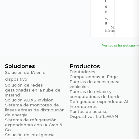
d
e
c
aj
a.
Más
información
Ver todas las noticias
Soluciones
Productos
Enrutadores
Solución de IA en el
Computadoras Al Edge
dispositivo
Puertas de acceso para
Solución de redes
vehículos
gestionadas en la nube de
Puertas de enlace y
InHand
computadoras de borde
Solución ADAS InVision
Refrigerador expendedor Al
Sistema de monitoreo de
Interruptores
líneas aéreas de distribución
Puntos de acceso
de energía
Dispositivos LoRaWAN
Sistema de refrigeración
expendedora con IA Grab &
Go
Solución de inteligencia